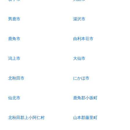
男鹿市
湯沢市
鹿角市
由利本荘市
潟上市
大仙市
北秋田市
にかほ市
仙北市
鹿角郡小坂町
北秋田郡上小阿仁村
山本郡藤里町