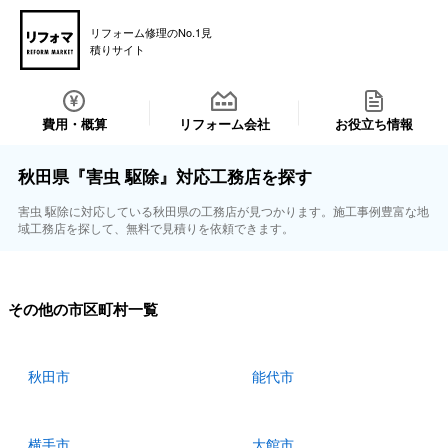
リフォーム修理のNo.1見
積りサイト
費用・概算
リフォーム会社
お役立ち情報
秋田県『害虫 駆除』対応工務店を探す
害虫 駆除に対応している秋田県の工務店が見つかります。施工事例豊富な地
域工務店を探して、無料で見積りを依頼できます。
その他の市区町村一覧
秋田市
能代市
横手市
大館市