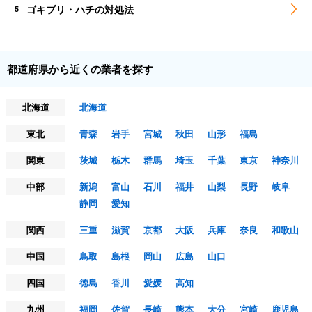
ゴキブリ・ハチの対処法
5
都道府県から近くの業者を探す
北海道
北海道
東北
青森
岩手
宮城
秋田
山形
福島
関東
茨城
栃木
群馬
埼玉
千葉
東京
神奈川
中部
新潟
富山
石川
福井
山梨
長野
岐阜
静岡
愛知
関西
三重
滋賀
京都
大阪
兵庫
奈良
和歌山
中国
鳥取
島根
岡山
広島
山口
四国
徳島
香川
愛媛
高知
九州
福岡
佐賀
長崎
熊本
大分
宮崎
鹿児島