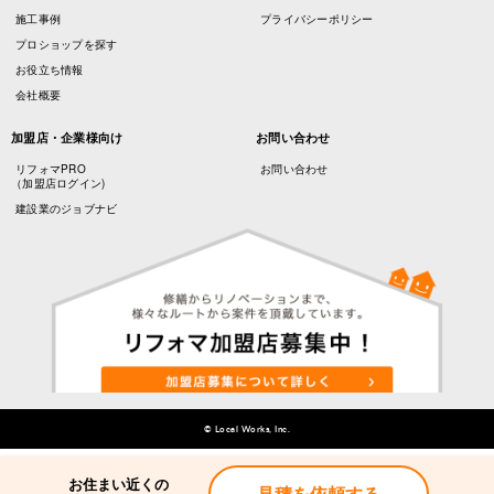
施工事例
プライバシーポリシー
プロショップを探す
お役立ち情報
会社概要
加盟店・企業様向け
お問い合わせ
リフォマPRO
お問い合わせ
（加盟店ログイン)
建設業のジョブナビ
© Local Works, Inc.
お住まい近くの
お住まい近くの
見積を依頼する
見積を依頼する