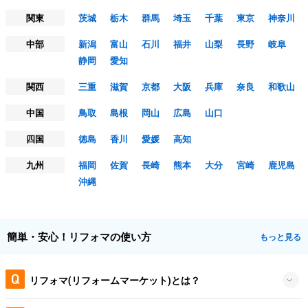
関東
茨城
栃木
群馬
埼玉
千葉
東京
神奈川
中部
新潟
富山
石川
福井
山梨
長野
岐阜
静岡
愛知
関西
三重
滋賀
京都
大阪
兵庫
奈良
和歌山
中国
鳥取
島根
岡山
広島
山口
四国
徳島
香川
愛媛
高知
九州
福岡
佐賀
長崎
熊本
大分
宮崎
鹿児島
沖縄
簡単・安心！リフォマの使い方
もっと見る
リフォマ(リフォームマーケット)とは？