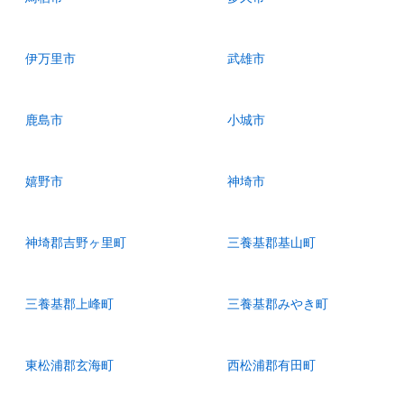
伊万里市
武雄市
鹿島市
小城市
嬉野市
神埼市
神埼郡吉野ヶ里町
三養基郡基山町
三養基郡上峰町
三養基郡みやき町
東松浦郡玄海町
西松浦郡有田町