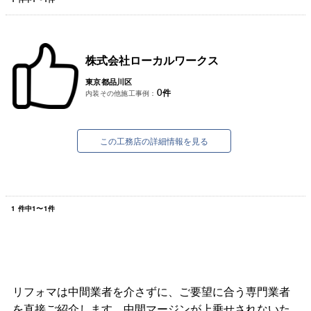
株式会社ローカルワークス
東京都品川区
0
件
内装その他施工事例：
この工務店の詳細情報を見る
1
件中
1
〜
1
件
リフォマは中間業者を介さずに、ご要望に合う専門業者
を直接ご紹介します。中間マージンが上乗せされないた