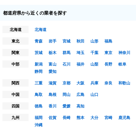
都道府県から近くの業者を探す
北海道
北海道
東北
青森
岩手
宮城
秋田
山形
福島
関東
茨城
栃木
群馬
埼玉
千葉
東京
神奈川
中部
新潟
富山
石川
福井
山梨
長野
岐阜
静岡
愛知
関西
三重
滋賀
京都
大阪
兵庫
奈良
和歌山
中国
鳥取
島根
岡山
広島
山口
四国
徳島
香川
愛媛
高知
九州
福岡
佐賀
長崎
熊本
大分
宮崎
鹿児島
沖縄