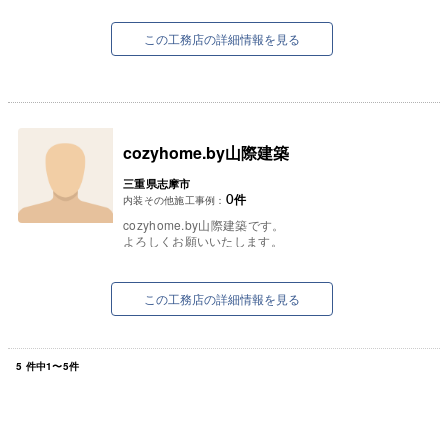
この工務店の詳細情報を見る
cozyhome.by山際建築
三重県志摩市
0
件
内装その他施工事例：
cozyhome.by山際建築です。
よろしくお願いいたします。
この工務店の詳細情報を見る
5
件中
1
〜
5
件