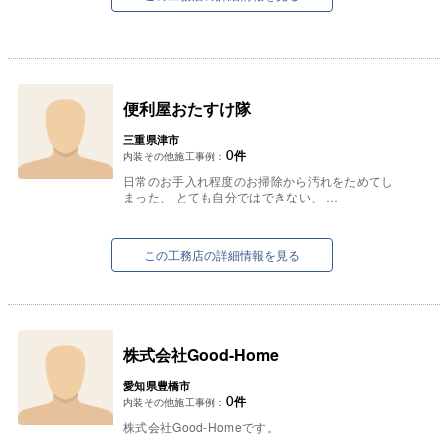
便利屋おたすけ隊
三重県津市
0
件
内装その他施工事例：
日常のお手入れ程度のお掃除から汚れをためてし
まった、 とても自分ではできない、
というような手間のかかるお掃除まで幅広く対応
猫の手も借りたい...
しています。
この工務店の詳細情報を見る
株式会社Good-Home
愛知県豊橋市
0
件
内装その他施工事例：
株式会社Good-Homeです。