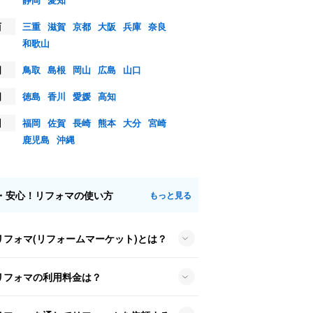
西
三重
滋賀
京都
大阪
兵庫
奈良
和歌山
国
鳥取
島根
岡山
広島
山口
国
徳島
香川
愛媛
高知
州
福岡
佐賀
長崎
熊本
大分
宮崎
鹿児島
沖縄
・安心！リフォマの使い方
もっと見る
リフォマ(リフォームマーケット)とは？
リフォマの利用料金は？