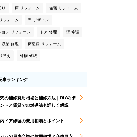
周り
床 リフォーム
住宅 リフォーム
 リフォーム
門 デザイン
ション リフォーム
ドア 修理
壁 修理
・収納 修理
床暖房 リフォーム
塗り替え
外構 修繕
記事ランキング
穴の補修費用相場と補修方法｜DIYのポ
ントと賃貸での対処法も詳しく解説
内ドア修理の費用相場とポイント
ッシの戸車交換の費用相場と交換目安