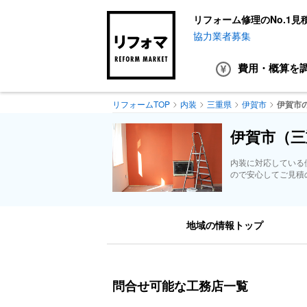
リフォーム修理のNo.1見
協力業者募集
費用・概算
を
リフォームTOP
内装
三重県
伊賀市
伊賀市
伊賀市（三
内装に対応している
ので安心してご見積
地域の情報トップ
問合せ可能な工務店一覧