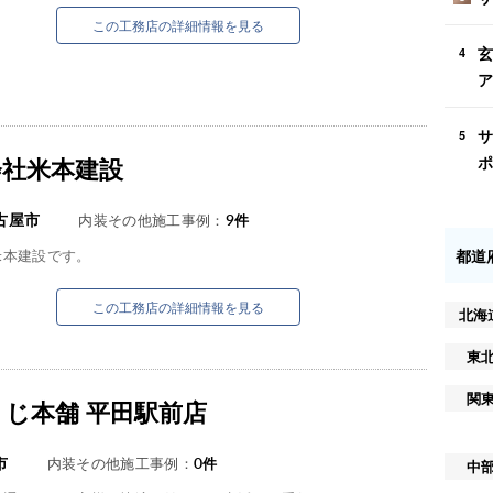
この工務店の詳細情報を見る
玄
4
ア
サ
5
会社米本建設
ポ
古屋市
内装その他施工事例：
9
件
都道
米本建設です。
この工務店の詳細情報を見る
北海
東
関
じ本舗 平田駅前店
市
内装その他施工事例：
0
件
中