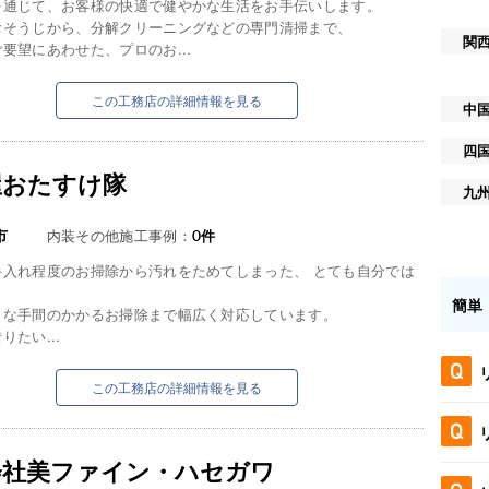
を通じて、お客様の快適で健やかな生活をお手伝いします。
おそうじから、分解クリーニングなどの専門清掃まで、
関
要望にあわせた、プロのお...
この工務店の詳細情報を見る
中
四
屋おたすけ隊
九
市
内装その他施工事例：
0
件
手入れ程度のお掃除から汚れをためてしまった、 とても自分では
、
簡単
うな手間のかかるお掃除まで幅広く対応しています。
りたい...
この工務店の詳細情報を見る
会社美ファイン・ハセガワ