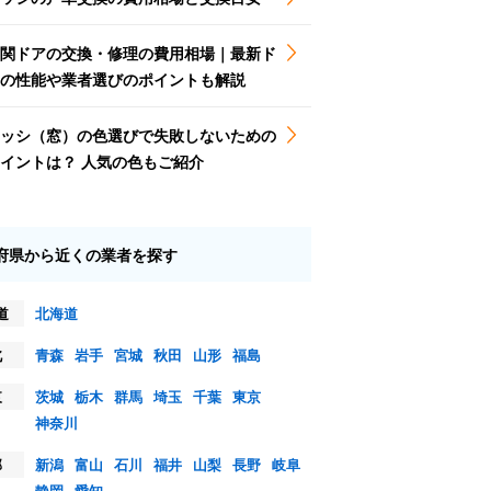
関ドアの交換・修理の費用相場｜最新ド
の性能や業者選びのポイントも解説
ッシ（窓）の色選びで失敗しないための
イントは？ 人気の色もご紹介
府県から近くの業者を探す
道
北海道
北
青森
岩手
宮城
秋田
山形
福島
東
茨城
栃木
群馬
埼玉
千葉
東京
神奈川
部
新潟
富山
石川
福井
山梨
長野
岐阜
静岡
愛知