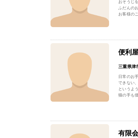
おそうじ
ふだんの
お客様のご
便利
三重県津
日常のお
できない
というよ
猫の手も借
有限