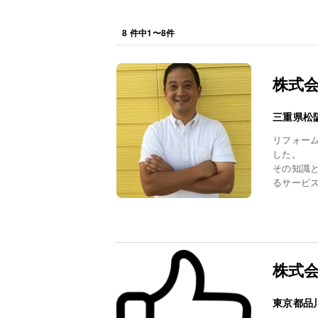
8
件中
1
〜
8
件
株式
三重県松
リフォー
した。
その知識
るサービス
株式
東京都品