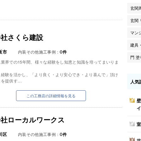
玄関
玄関
マン
会社さくら建設
建具
阪市
内装その他施工事例：
0
件
門 
ム業界での15年間、様々な経験をし知恵と知識を培ってまいりま
と経験を活かし、「より良く・より安心でき・より喜んで」頂け
を提供す...
人気
この工務店の詳細情報を見る
壁
1
イ
会社ローカルワークス
室
2
川区
内装その他施工事例：
0
件
サ
3