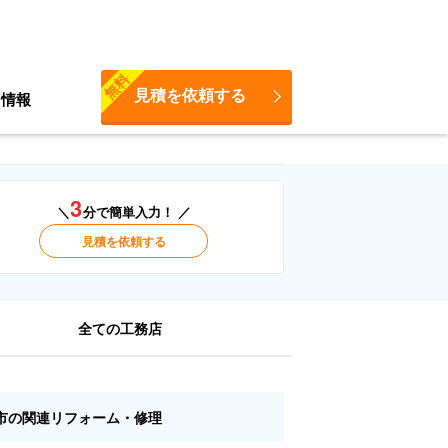
無料
見積を依頼する
ち情報
3
＼
分で簡単入力！ ／
見積を依頼する
全ての工務店
市の関連リフォーム・修理