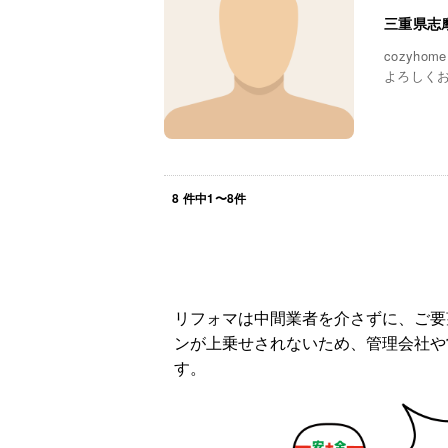
三重県志
cozyho
よろしく
8
件中
1
〜
8
件
リフォマは中間業者を介さずに、ご要
ンが上乗せされないため、管理会社や
す。