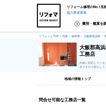
リフォーム修理のNo.1見
協力業者募集
費用・概算
を
リフォームTOP
内装
福井県
大飯郡高浜町
大飯郡高浜
工務店
内装に対応している
店ですので安心して
地域の情報トップ
問合せ可能な工務店一覧