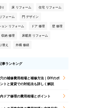
周り
床 リフォーム
住宅 リフォーム
 リフォーム
門 デザイン
ション リフォーム
ドア 修理
壁 修理
・収納 修理
床暖房 リフォーム
塗り替え
外構 修繕
記事ランキング
穴の補修費用相場と補修方法｜DIYのポ
ントと賃貸での対処法も詳しく解説
内ドア修理の費用相場とポイント