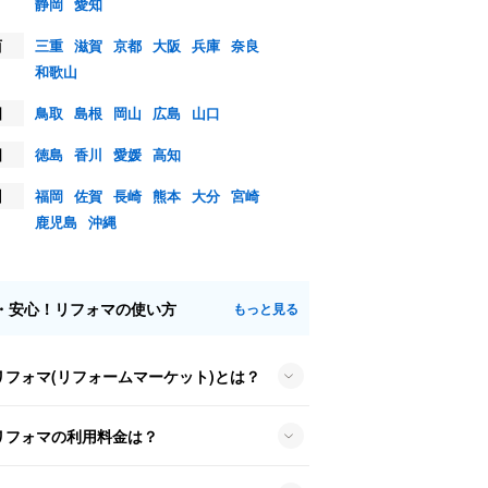
静岡
愛知
西
三重
滋賀
京都
大阪
兵庫
奈良
和歌山
国
鳥取
島根
岡山
広島
山口
国
徳島
香川
愛媛
高知
州
福岡
佐賀
長崎
熊本
大分
宮崎
鹿児島
沖縄
・安心！リフォマの使い方
もっと見る
リフォマ(リフォームマーケット)とは？
リフォマの利用料金は？