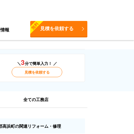
無料
見積を依頼する
ち情報
3
＼
分で簡単入力！ ／
見積を依頼する
全ての工務店
郡高浜町の関連リフォーム・修理