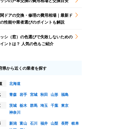
ッシの戸車交換の費用相場と交換目安
関ドアの交換・修理の費用相場｜最新ド
の性能や業者選びのポイントも解説
ッシ（窓）の色選びで失敗しないための
イントは？ 人気の色もご紹介
府県から近くの業者を探す
道
北海道
北
青森
岩手
宮城
秋田
山形
福島
東
茨城
栃木
群馬
埼玉
千葉
東京
神奈川
部
新潟
富山
石川
福井
山梨
長野
岐阜