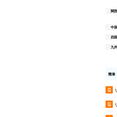
関
中
四
九
簡単