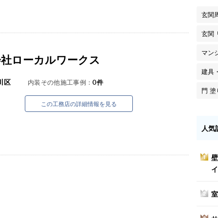
玄関
玄関
マン
会社ローカルワークス
建具
川区
内装その他施工事例：
0
件
門 
この工務店の詳細情報を見る
人気
壁
1
イ
室
2