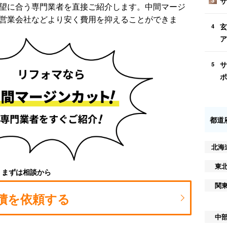
サ
3
望に合う専門業者を直接ご紹介します。中間マージ
営業会社などより安く費用を抑えることができま
玄
4
ア
サ
5
ポ
都道
北海
東
まずは相談から
関
積を依頼する
中