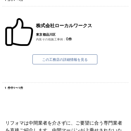
株式会社ローカルワークス
東京都品川区
0
件
内装その他施工事例：
この工務店の詳細情報を見る
1
件中
1
〜
1
件
リフォマは中間業者を介さずに、ご要望に合う専門業者
を直接ご紹介します。中間マージンが上乗せされないた