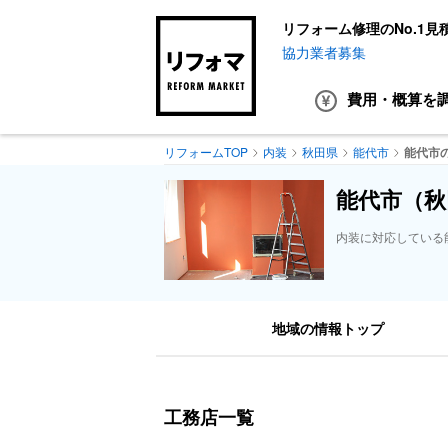
リフォーム修理のNo.1見
協力業者募集
費用・概算
を
リフォームTOP
内装
秋田県
能代市
能代市
能代市（秋
内装に対応している
地域の情報トップ
工務店一覧