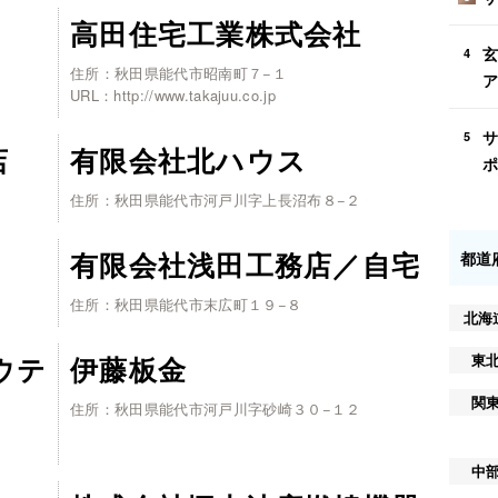
高田住宅工業株式会社
玄
4
住所：秋田県能代市昭南町７−１
ア
URL：http://www.takajuu.co.jp
サ
5
店
有限会社北ハウス
ポ
住所：秋田県能代市河戸川字上長沼布８−２
有限会社浅田工務店／自宅
都道
住所：秋田県能代市末広町１９−８
北海
東
ウテ
伊藤板金
関
住所：秋田県能代市河戸川字砂崎３０−１２
中