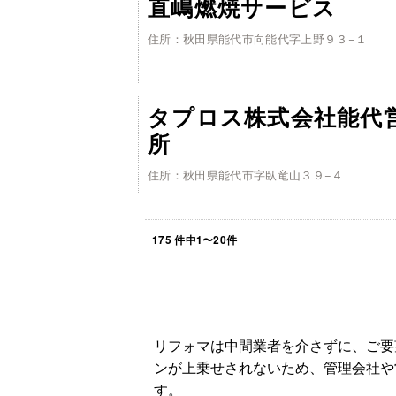
直嶋燃焼サービス
住所：秋田県能代市向能代字上野９３−１
タプロス株式会社能代
所
住所：秋田県能代市字臥竜山３９−４
175
件中
1
〜
20
件
リフォマは中間業者を介さずに、ご要
ンが上乗せされないため、管理会社や
す。