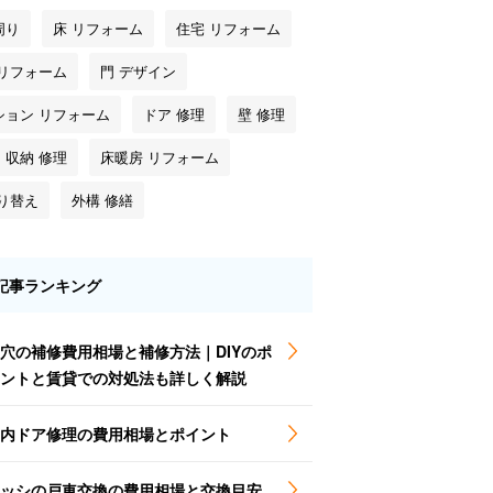
周り
床 リフォーム
住宅 リフォーム
 リフォーム
門 デザイン
ション リフォーム
ドア 修理
壁 修理
・収納 修理
床暖房 リフォーム
塗り替え
外構 修繕
記事ランキング
穴の補修費用相場と補修方法｜DIYのポ
ントと賃貸での対処法も詳しく解説
内ドア修理の費用相場とポイント
ッシの戸車交換の費用相場と交換目安