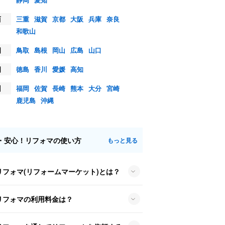
西
三重
滋賀
京都
大阪
兵庫
奈良
和歌山
国
鳥取
島根
岡山
広島
山口
国
徳島
香川
愛媛
高知
州
福岡
佐賀
長崎
熊本
大分
宮崎
鹿児島
沖縄
・安心！リフォマの使い方
もっと見る
リフォマ(リフォームマーケット)とは？
リフォマの利用料金は？