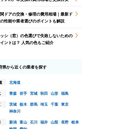
関ドアの交換・修理の費用相場｜最新ド
の性能や業者選びのポイントも解説
ッシ（窓）の色選びで失敗しないための
イントは？ 人気の色もご紹介
府県から近くの業者を探す
道
北海道
北
青森
岩手
宮城
秋田
山形
福島
東
茨城
栃木
群馬
埼玉
千葉
東京
神奈川
部
新潟
富山
石川
福井
山梨
長野
岐阜
静岡
愛知