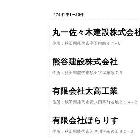
175
件中
1
〜
20
件
丸一佐々木建設株式会
住所：秋田県能代市字下内崎４４−６
熊谷建設株式会社
住所：秋田県能代市須田字屋布添７６
有限会社大高工業
住所：秋田県能代市荷八田字前谷地２１４−２
有限会社ぽらりす
住所：秋田県能代市河戸川字南後田６０−２