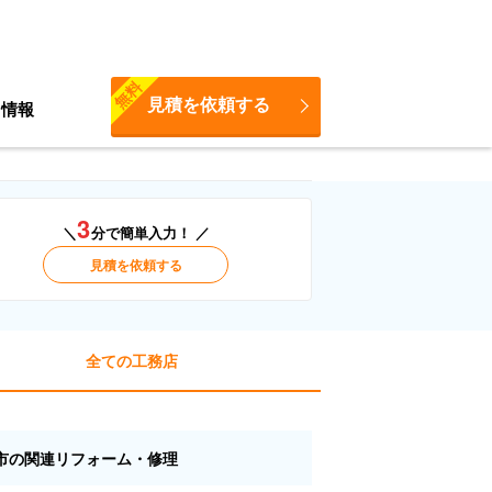
無料
見積を依頼する
ち情報
3
＼
分で簡単入力！ ／
見積を依頼する
全ての工務店
市の関連リフォーム・修理