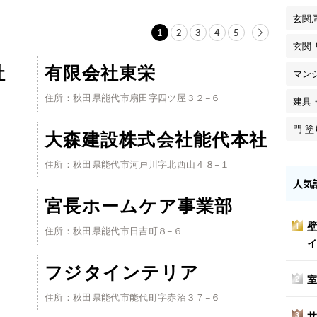
玄関
1
2
3
4
5
玄関
社
有限会社東栄
マン
住所：秋田県能代市扇田字四ツ屋３２−６
建具
門 
大森建設株式会社能代本社
住所：秋田県能代市河戸川字北西山４８−１
人気
宮長ホームケア事業部
壁
1
住所：秋田県能代市日吉町８−６
イ
フジタインテリア
室
2
住所：秋田県能代市能代町字赤沼３７−６
サ
3