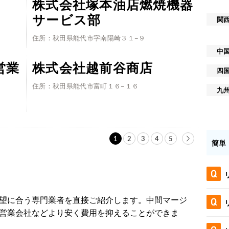
株式会社塚本油店燃焼機器
サービス部
関
住所：秋田県能代市字南陽崎３１−９
中
営業
株式会社越前谷商店
四
住所：秋田県能代市富町１６−１６
九
1
2
3
4
5
簡単
望に合う専門業者を直接ご紹介します。中間マージ
営業会社などより安く費用を抑えることができま