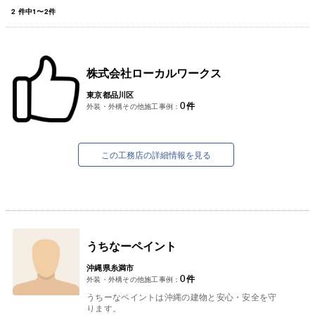
2
件中
1
〜
2
件
株式会社ローカルワークス
東京都品川区
0
件
外装・外構その他施工事例：
この工務店の詳細情報を見る
うちなーペイント
沖縄県糸満市
0
件
外装・外構その他施工事例：
うちーなペイントは沖縄の建物と安心・安全を守
ります。