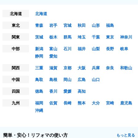
北海道
北海道
東北
青森
岩手
宮城
秋田
山形
福島
関東
茨城
栃木
群馬
埼玉
千葉
東京
神奈川
中部
新潟
富山
石川
福井
山梨
長野
岐阜
静岡
愛知
関西
三重
滋賀
京都
大阪
兵庫
奈良
和歌山
中国
鳥取
島根
岡山
広島
山口
四国
徳島
香川
愛媛
高知
九州
福岡
佐賀
長崎
熊本
大分
宮崎
鹿児島
沖縄
簡単・安心！リフォマの使い方
もっと見る