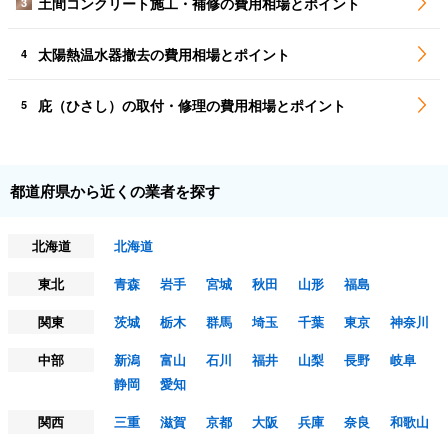
土間コンクリート施工・補修の費用相場とポイント
3
太陽熱温水器撤去の費用相場とポイント
4
庇（ひさし）の取付・修理の費用相場とポイント
5
都道府県から近くの業者を探す
北海道
北海道
東北
青森
岩手
宮城
秋田
山形
福島
関東
茨城
栃木
群馬
埼玉
千葉
東京
神奈川
中部
新潟
富山
石川
福井
山梨
長野
岐阜
静岡
愛知
関西
三重
滋賀
京都
大阪
兵庫
奈良
和歌山