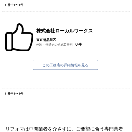
1
件中
1
〜
1
件
株式会社ローカルワークス
東京都品川区
0
件
外装・外構その他施工事例：
この工務店の詳細情報を見る
1
件中
1
〜
1
件
リフォマは中間業者を介さずに、ご要望に合う専門業者