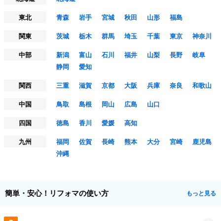
東北
青森
岩手
宮城
秋田
山形
福島
関東
茨城
栃木
群馬
埼玉
千葉
東京
神奈川
中部
新潟
富山
石川
福井
山梨
長野
岐阜
静岡
愛知
関西
三重
滋賀
京都
大阪
兵庫
奈良
和歌山
中国
鳥取
島根
岡山
広島
山口
四国
徳島
香川
愛媛
高知
九州
福岡
佐賀
長崎
熊本
大分
宮崎
鹿児島
沖縄
簡単・安心！リフォマの使い方
もっと見る