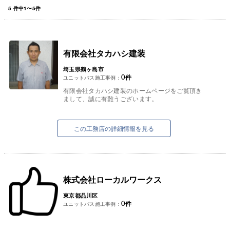
5
件中
1
〜
5
件
有限会社タカハシ建装
埼玉県鶴ヶ島市
0
件
ユニットバス施工事例：
有限会社タカハシ建装のホームページをご覧頂き
まして、誠に有難うございます。
弊社は埼玉県鶴ヶ島市に拠点を置き、創業以来４
０年を超えて親切・丁寧をモットーに地...
この工務店の詳細情報を見る
株式会社ローカルワークス
東京都品川区
0
件
ユニットバス施工事例：