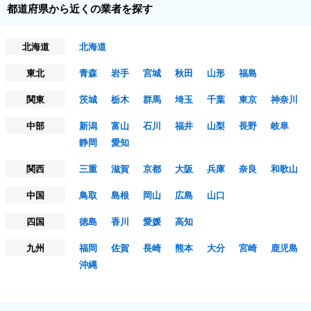
都道府県から近くの業者を探す
北海道
北海道
東北
青森
岩手
宮城
秋田
山形
福島
関東
茨城
栃木
群馬
埼玉
千葉
東京
神奈川
中部
新潟
富山
石川
福井
山梨
長野
岐阜
静岡
愛知
関西
三重
滋賀
京都
大阪
兵庫
奈良
和歌山
中国
鳥取
島根
岡山
広島
山口
四国
徳島
香川
愛媛
高知
九州
福岡
佐賀
長崎
熊本
大分
宮崎
鹿児島
沖縄