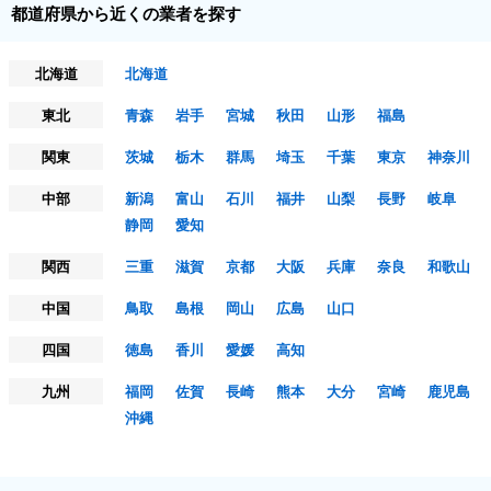
都道府県から近くの業者を探す
北海道
北海道
東北
青森
岩手
宮城
秋田
山形
福島
関東
茨城
栃木
群馬
埼玉
千葉
東京
神奈川
中部
新潟
富山
石川
福井
山梨
長野
岐阜
静岡
愛知
関西
三重
滋賀
京都
大阪
兵庫
奈良
和歌山
中国
鳥取
島根
岡山
広島
山口
四国
徳島
香川
愛媛
高知
九州
福岡
佐賀
長崎
熊本
大分
宮崎
鹿児島
沖縄