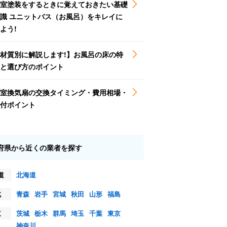
室塗装をするときに覚えておきたい基礎
識 ユニットバス（お風呂）をキレイに
よう!
材質別に解説します!】お風呂の床の特
と選び方のポイント
室換気扇の交換タイミング・費用相場・
付ポイント
府県から近くの業者を探す
道
北海道
北
青森
岩手
宮城
秋田
山形
福島
東
茨城
栃木
群馬
埼玉
千葉
東京
神奈川