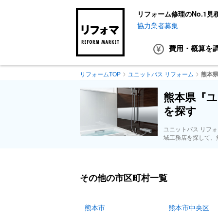
リフォーム修理のNo.1見
協力業者募集
費用・概算
を
リフォームTOP
ユニットバス リフォーム
熊本
熊本県『ユ
を探す
ユニットバス リフ
域工務店を探して、
その他の市区町村一覧
熊本市
熊本市中央区