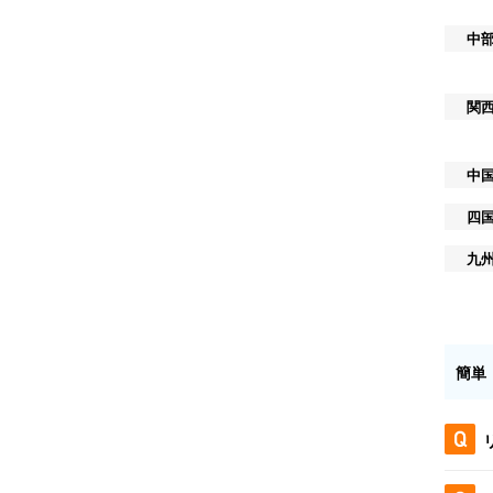
中
関
中
四
九
簡単