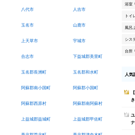
浴室
八代市
人吉市
トイ
玉名市
山鹿市
風呂
シス
上天草市
宇城市
台所
合志市
下益城郡美里町
玉名郡長洲町
玉名郡和水町
人気
阿蘇郡南小国町
阿蘇郡小国町
【
1
き
阿蘇郡西原村
阿蘇郡南阿蘇村
ユ
2
上益城郡益城町
上益城郡甲佐町
ナ
葦北郡芦北町
葦北郡津奈木町