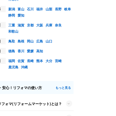
部
新潟
富山
石川
福井
山梨
長野
岐阜
静岡
愛知
西
三重
滋賀
京都
大阪
兵庫
奈良
和歌山
国
鳥取
島根
岡山
広島
山口
国
徳島
香川
愛媛
高知
州
福岡
佐賀
長崎
熊本
大分
宮崎
鹿児島
沖縄
・安心！リフォマの使い方
もっと見る
リフォマ(リフォームマーケット)とは？