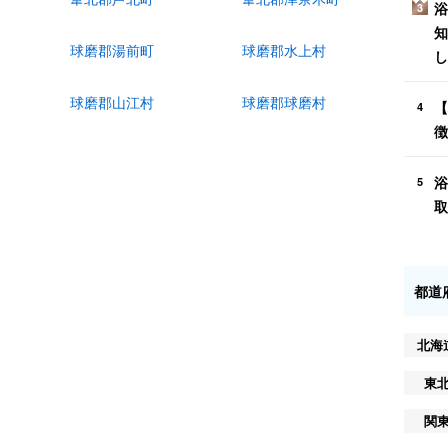
浴
3
知
球磨郡湯前町
球磨郡水上村
し
球磨郡山江村
球磨郡球磨村
【
4
徴
浴
5
取
都道
北海
東
関