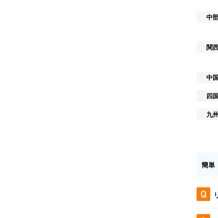
中
関
中
四
九
簡単