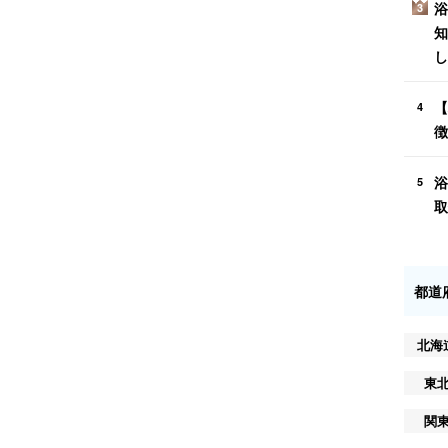
浴
3
知
し
【
4
徴
浴
5
取
都道
北海
東
関