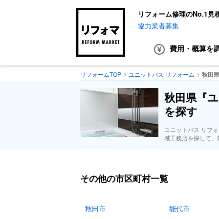
リフォーム修理のNo.1見
協力業者募集
費用・概算
を
リフォームTOP
ユニットバス リフォーム
秋田
秋田県『ユ
を探す
ユニットバス リフ
域工務店を探して、
その他の市区町村一覧
秋田市
能代市