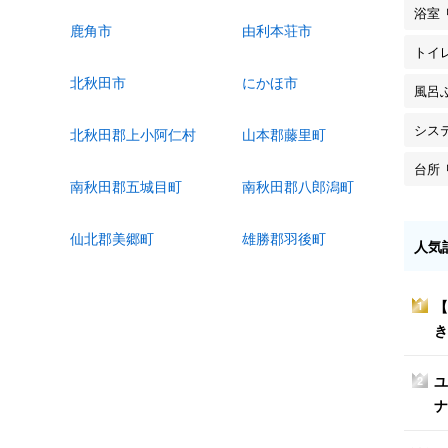
浴室
鹿角市
由利本荘市
トイ
北秋田市
にかほ市
風呂
シス
北秋田郡上小阿仁村
山本郡藤里町
台所
南秋田郡五城目町
南秋田郡八郎潟町
仙北郡美郷町
雄勝郡羽後町
人気
【
1
き
ユ
2
ナ