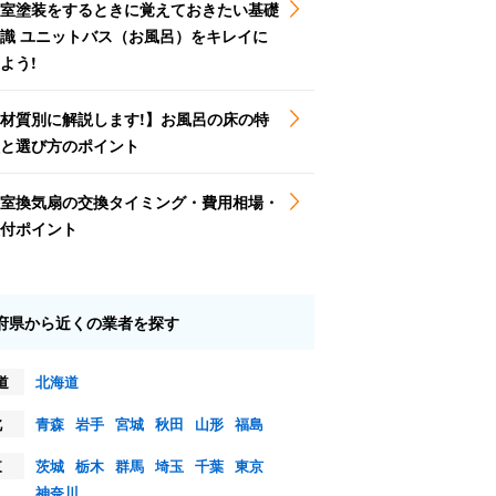
室塗装をするときに覚えておきたい基礎
識 ユニットバス（お風呂）をキレイに
よう!
材質別に解説します!】お風呂の床の特
と選び方のポイント
室換気扇の交換タイミング・費用相場・
付ポイント
府県から近くの業者を探す
道
北海道
北
青森
岩手
宮城
秋田
山形
福島
東
茨城
栃木
群馬
埼玉
千葉
東京
神奈川