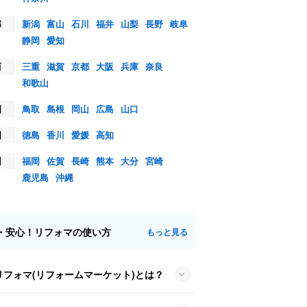
部
新潟
富山
石川
福井
山梨
長野
岐阜
静岡
愛知
西
三重
滋賀
京都
大阪
兵庫
奈良
和歌山
国
鳥取
島根
岡山
広島
山口
国
徳島
香川
愛媛
高知
州
福岡
佐賀
長崎
熊本
大分
宮崎
鹿児島
沖縄
・安心！リフォマの使い方
もっと見る
リフォマ(リフォームマーケット)とは？