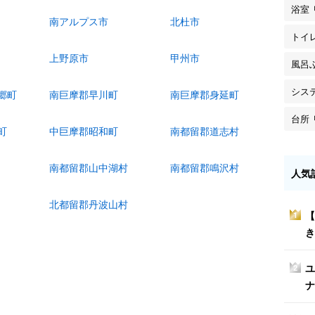
浴室
南アルプス市
北杜市
トイ
上野原市
甲州市
風呂
シス
郷町
南巨摩郡早川町
南巨摩郡身延町
台所
町
中巨摩郡昭和町
南都留郡道志村
南都留郡山中湖村
南都留郡鳴沢村
人気
北都留郡丹波山村
【
1
き
ユ
2
ナ