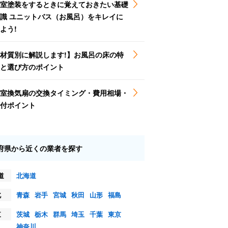
室塗装をするときに覚えておきたい基礎
識 ユニットバス（お風呂）をキレイに
よう!
材質別に解説します!】お風呂の床の特
と選び方のポイント
室換気扇の交換タイミング・費用相場・
付ポイント
府県から近くの業者を探す
道
北海道
北
青森
岩手
宮城
秋田
山形
福島
東
茨城
栃木
群馬
埼玉
千葉
東京
神奈川