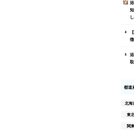
浴
3
知
し
【
4
徴
浴
5
取
都道
北海
東
関