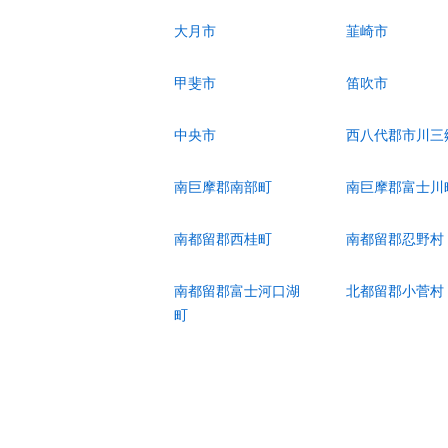
大月市
韮崎市
甲斐市
笛吹市
中央市
西八代郡市川三
南巨摩郡南部町
南巨摩郡富士川
南都留郡西桂町
南都留郡忍野村
南都留郡富士河口湖
北都留郡小菅村
町