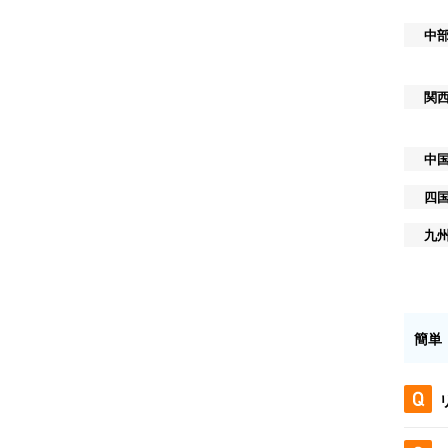
中
関
中
四
九
簡単