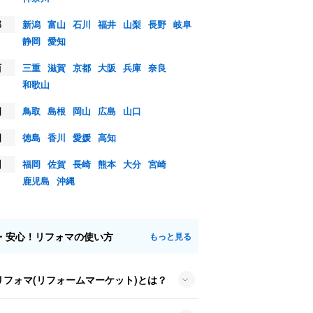
部
新潟
富山
石川
福井
山梨
長野
岐阜
静岡
愛知
西
三重
滋賀
京都
大阪
兵庫
奈良
和歌山
国
鳥取
島根
岡山
広島
山口
国
徳島
香川
愛媛
高知
州
福岡
佐賀
長崎
熊本
大分
宮崎
鹿児島
沖縄
・安心！リフォマの使い方
もっと見る
リフォマ(リフォームマーケット)とは？