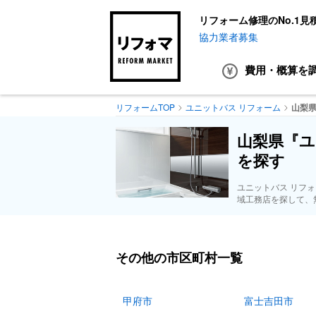
リフォーム修理のNo.1見
協力業者募集
費用・概算
を
リフォームTOP
ユニットバス リフォーム
山梨
山梨県『ユ
を探す
ユニットバス リフ
域工務店を探して、
その他の市区町村一覧
甲府市
富士吉田市