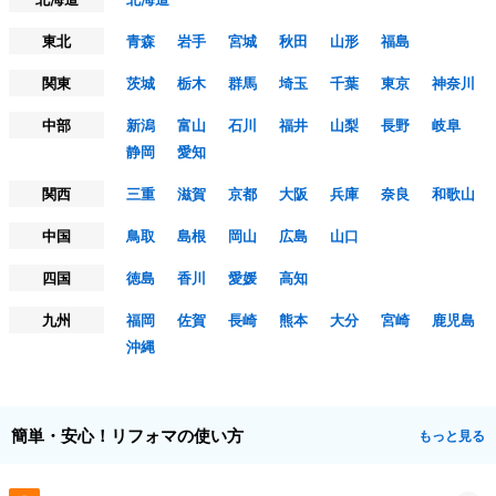
東北
青森
岩手
宮城
秋田
山形
福島
関東
茨城
栃木
群馬
埼玉
千葉
東京
神奈川
中部
新潟
富山
石川
福井
山梨
長野
岐阜
静岡
愛知
関西
三重
滋賀
京都
大阪
兵庫
奈良
和歌山
中国
鳥取
島根
岡山
広島
山口
四国
徳島
香川
愛媛
高知
九州
福岡
佐賀
長崎
熊本
大分
宮崎
鹿児島
沖縄
簡単・安心！リフォマの使い方
もっと見る