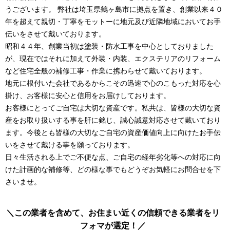
うございます。
弊社は埼玉県鶴ヶ島市に拠点を置き、創業以来４０
年を超えて親切・丁寧をモットーに地元及び近隣地域においてお手
伝いをさせて戴いております。
昭和４４年、創業当初は塗装・防水工事を中心としておりました
が、現在ではそれに加えて外装・内装、エクステリアのリフォーム
など住宅全般の補修工事・作業に携わらせて戴いております。
地元に根付いた会社であるからこその迅速で心のこもった対応を心
掛け、お客様に安心と信用をお届けしております。
お客様にとってご自宅は大切な資産です。私共は、皆様の大切な資
産をお取り扱いする事を肝に銘じ、誠心誠意対応させて戴いており
ます。今後とも皆様の大切なご自宅の資産価値向上に向けたお手伝
いをさせて戴ける事を願っております。
日々生活される上でご不便な点、ご自宅の経年劣化等への対応に向
けた計画的な補修等、どの様な事でもどうぞお気軽にお問合せを下
さいませ。
この業者を含めて、お住まい近くの信頼できる業者をリ
フォマが選定！