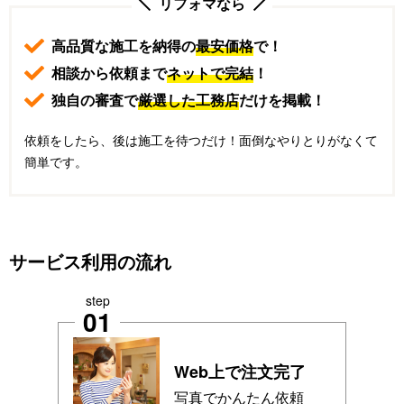
リフォマなら
高品質な施工を納得の
最安価格
で！
相談から依頼まで
ネットで完結
！
独自の審査で
厳選した工務店
だけを掲載！
依頼をしたら、後は施工を待つだけ！面倒なやりとりがなくて
簡単です。
サービス利用の流れ
step
01
Web上で注文完了
写真でかんたん依頼