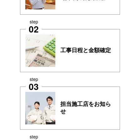
step
02
工事日程と金額確定
step
03
担当施工店をお知ら
せ
step