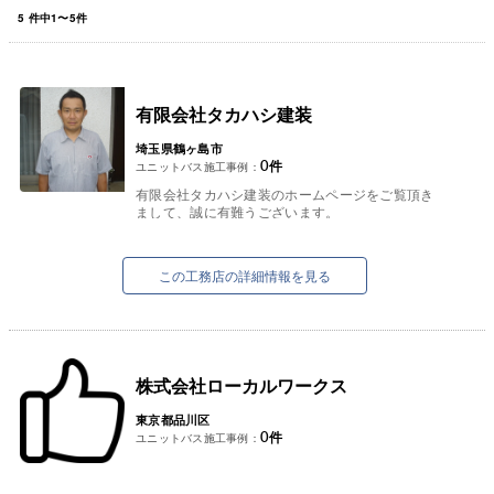
5
件中
1
〜
5
件
有限会社タカハシ建装
埼玉県鶴ヶ島市
0
件
ユニットバス施工事例：
有限会社タカハシ建装のホームページをご覧頂き
まして、誠に有難うございます。
弊社は埼玉県鶴ヶ島市に拠点を置き、創業以来４
０年を超えて親切・丁寧をモットーに地...
この工務店の詳細情報を見る
株式会社ローカルワークス
東京都品川区
0
件
ユニットバス施工事例：