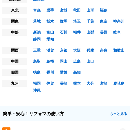
東北
青森
岩手
宮城
秋田
山形
福島
関東
茨城
栃木
群馬
埼玉
千葉
東京
神奈川
中部
新潟
富山
石川
福井
山梨
長野
岐阜
静岡
愛知
関西
三重
滋賀
京都
大阪
兵庫
奈良
和歌山
中国
鳥取
島根
岡山
広島
山口
四国
徳島
香川
愛媛
高知
九州
福岡
佐賀
長崎
熊本
大分
宮崎
鹿児島
沖縄
簡単・安心！リフォマの使い方
もっと見る