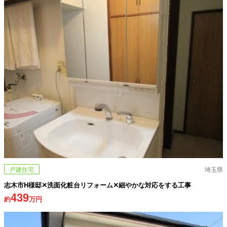
戸建住宅
埼玉県
志木市H様邸✕洗面化粧台リフォーム✕細やかな対応をする工事
439
約
万円