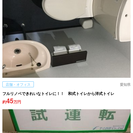
店舗・オフィス
愛知県
フルリノベできれいなトイレに！！ 和式トイレから洋式トイレ
45
約
万円