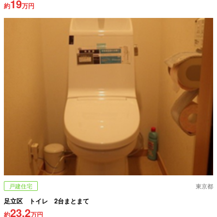
19
約
万円
戸建住宅
東京都
足立区 トイレ 2台まとまて
23.2
約
万円