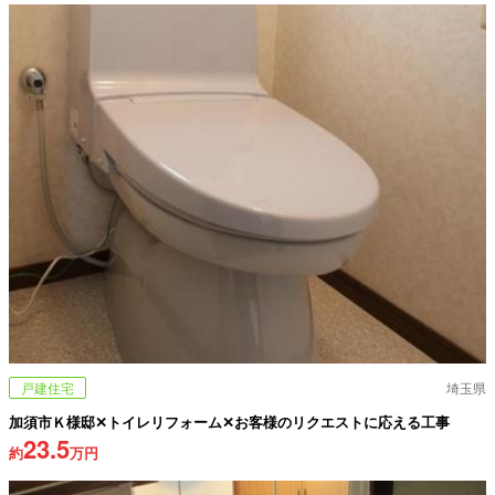
戸建住宅
埼玉県
加須市Ｋ様邸✕トイレリフォーム✕お客様のリクエストに応える工事
23.5
約
万円