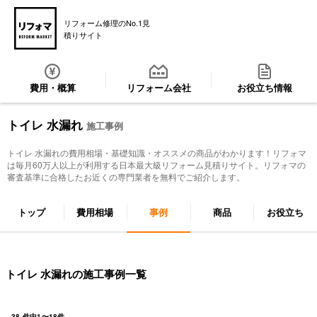
リフォーム修理のNo.1見
積りサイト
費用・概算
リフォーム会社
お役立ち情報
トイレ 水漏れ
施工事例
トイレ 水漏れ
の費用相場・基礎知識・オススメの商品がわかります！リフォマ
は毎月60万人以上が利用する日本最大級リフォーム見積りサイト。リフォマの
審査基準に合格したお近くの専門業者を無料でご紹介します。
トップ
費用相場
事例
商品
お役立ち
トイレ 水漏れの施工事例一覧
38
件中
1
〜
18
件