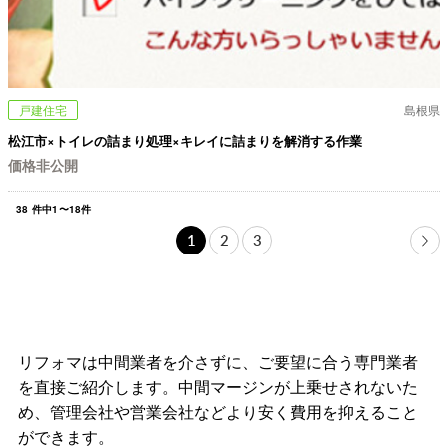
戸建住宅
島根県
松江市×トイレの詰まり処理×キレイに詰まりを解消する作業
価格非公開
38
件中
1
〜
18
件
1
2
3
リフォマは中間業者を介さずに、ご要望に合う専門業者
を直接ご紹介します。中間マージンが上乗せされないた
め、管理会社や営業会社などより安く費用を抑えること
ができます。