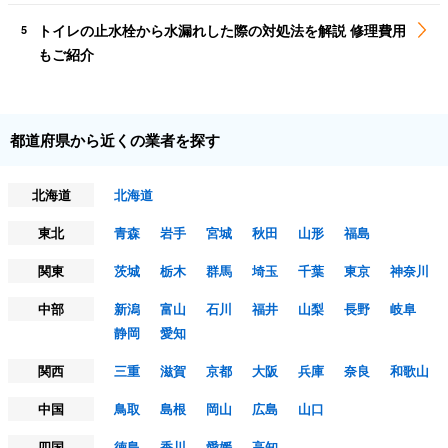
トイレの止水栓から水漏れした際の対処法を解説 修理費用
5
もご紹介
都道府県から近くの業者を探す
北海道
北海道
東北
青森
岩手
宮城
秋田
山形
福島
関東
茨城
栃木
群馬
埼玉
千葉
東京
神奈川
中部
新潟
富山
石川
福井
山梨
長野
岐阜
静岡
愛知
関西
三重
滋賀
京都
大阪
兵庫
奈良
和歌山
中国
鳥取
島根
岡山
広島
山口
四国
徳島
香川
愛媛
高知