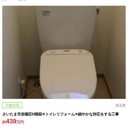
戸建住宅
埼玉県
さいたま市岩槻区H様邸✕トイレリフォーム✕細やかな対応をする工事
439
約
万円