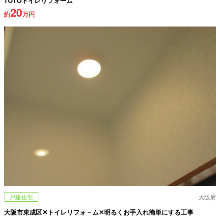
TOTOトイレリフォーム
20
約
万円
戸建住宅
大阪府
大阪市東成区✕トイレリフォ－ム✕明るくお手入れ簡単にする工事