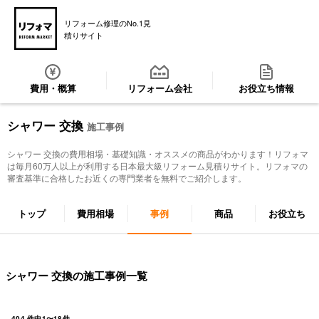
リフォーム修理のNo.1見
積りサイト
費用・概算
リフォーム会社
お役立ち情報
シャワー 交換
施工事例
シャワー 交換
の費用相場・基礎知識・オススメの商品がわかります！リフォマ
は毎月60万人以上が利用する日本最大級リフォーム見積りサイト。リフォマの
審査基準に合格したお近くの専門業者を無料でご紹介します。
トップ
費用相場
事例
商品
お役立ち
シャワー 交換の施工事例一覧
404
件中
1
〜
18
件