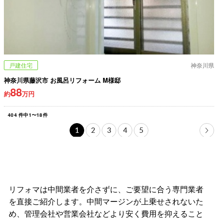
戸建住宅
神奈川県
神奈川県藤沢市 お風呂リフォーム M様邸
88
約
万円
404
件中
1
〜
18
件
1
2
3
4
5
リフォマは中間業者を介さずに、ご要望に合う専門業者
を直接ご紹介します。中間マージンが上乗せされないた
め、管理会社や営業会社などより安く費用を抑えること