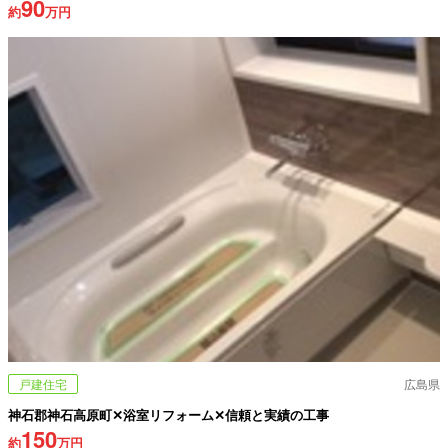
90
約
万円
戸建住宅
広島県
神石郡神石高原町✕浴室リフォーム✕信頼と実績の工事
150
約
万円