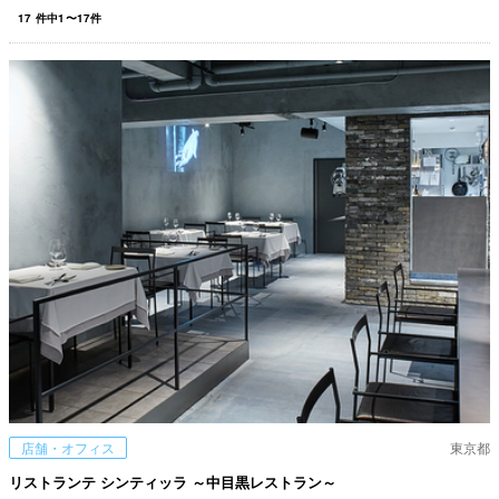
17
件中
1
〜
17
件
店舗・オフィス
東京都
リストランテ シンティッラ ～中目黒レストラン～