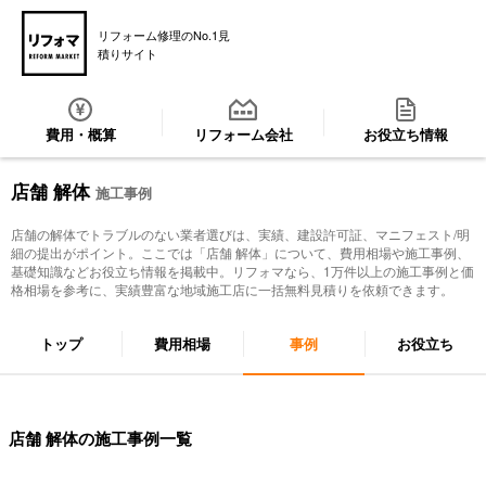
リフォーム修理のNo.1見
積りサイト
費用・概算
リフォーム会社
お役立ち情報
店舗 解体
施工事例
店舗の解体でトラブルのない業者選びは、実績、建設許可証、マニフェスト/明
細の提出がポイント。ここでは「
店舗 解体
」について、費用相場や施工事例、
基礎知識などお役立ち情報を掲載中。リフォマなら、1万件以上の施工事例と価
格相場を参考に、実績豊富な地域施工店に一括無料見積りを依頼できます。
トップ
費用相場
事例
お役立ち
店舗 解体の施工事例一覧