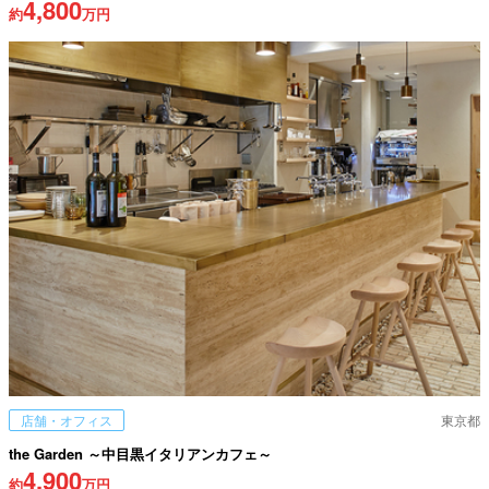
4,800
約
万円
店舗・オフィス
東京都
the Garden ～中目黒イタリアンカフェ～
4,900
約
万円