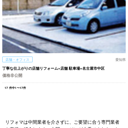
店舗・オフィス
愛知県
丁寧な仕上がりの店舗リフォーム×店舗 駐車場×名古屋市中区
価格非公開
17
件中
1
〜
17
件
リフォマは中間業者を介さずに、ご要望に合う専門業者