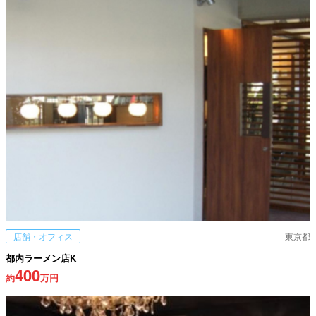
店舗・オフィス
東京都
都内ラーメン店K
400
約
万円