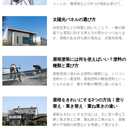
リットか、費用面などの3つの理由を挙げて説
明できます。
太陽光パネルの選び方
自然災害などが頻繁に続いたことで、一般の家
庭でも電気に対する考え方が変わりつつありま
す。屋根のある持ち家の場合は、太陽光発電を
採用するな...
屋根塗装には何を使えばいい？塗料の
種類と選び方
屋根塗装に使われる塗料の種類には、シリコン
塗料やフッ素塗料、遮熱塗料や断熱塗料といっ
たものがあり、耐久年数や費用に違いがありま
す。
屋根をきれいにする3つの方法！塗り
替え・葺き替え・重ね葺きの違い
屋根をきれいにする方法には、主に塗り替え工
事と葺き替え工事、重ね葺き工事があり、屋根
材や下地材の状態などを考慮して選びます。