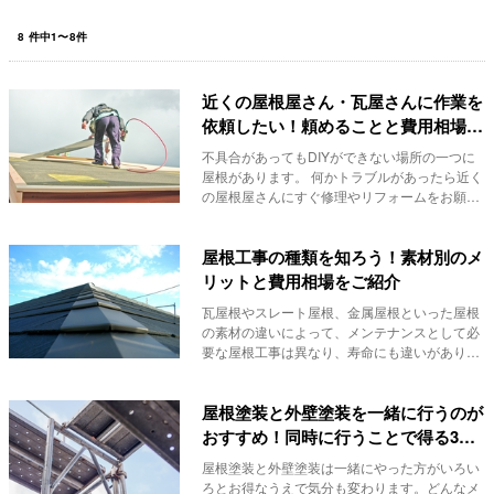
8
件中
1
〜
8
件
近くの屋根屋さん・瓦屋さんに作業を
依頼したい！頼めることと費用相場を
ご紹介
不具合があってもDIYができない場所の一つに
屋根があります。 何かトラブルがあったら近く
の屋根屋さんにすぐ修理やリフォームをお願い
した...
屋根工事の種類を知ろう！素材別のメ
リットと費用相場をご紹介
瓦屋根やスレート屋根、金属屋根といった屋根
の素材の違いによって、メンテナンスとして必
要な屋根工事は異なり、寿命にも違いがありま
す。
屋根塗装と外壁塗装を一緒に行うのが
おすすめ！同時に行うことで得る3つ
のメリット
屋根塗装と外壁塗装は一緒にやった方がいろい
ろとお得なうえで気分も変わります。どんなメ