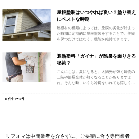
屋根塗装はいつやれば良い？塗り替え
にベストな時期
屋根材の種類によっては、塗膜の劣化が始まっ
た時期に定期的に屋根塗装をすることで、美観
を保つだけではなく、機能を維持できます。
遮熱塗料「ガイナ」が酷暑を乗りきる
秘策？
こんにちは。夏になると、太陽光が強く建物の
二階や部屋全体が熱くなることがありますよ
ね。そんな時、いくら冷房をいれても涼しく感
じなかったり...
8
件中
1
〜
8
件
リフォマは中間業者を介さずに、ご要望に合う専門業者