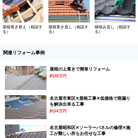
屋根葺き替え（相談す
屋根葺き直し（相談す
棟積み直し（相談す
る）
る）
る）
関連リフォーム事例
屋根の上葺きで簡単リフォーム
30
約
万円
名古屋市東区✕屋根工事✕低価格で雨漏り
を解決出来る工事
34
約
万円
名古屋昭和区✕ソーラーパネルの修理✕施
工が難しい所もお任せな工事