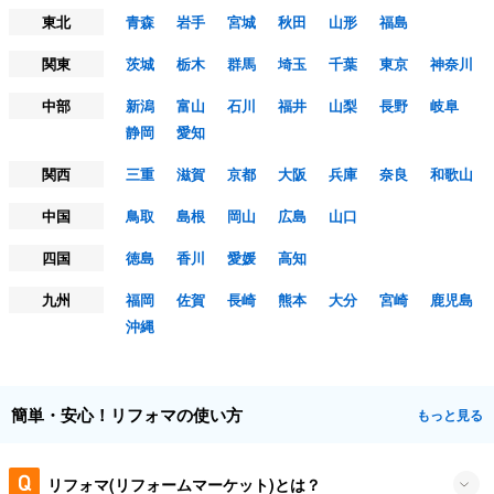
東北
青森
岩手
宮城
秋田
山形
福島
関東
茨城
栃木
群馬
埼玉
千葉
東京
神奈川
中部
新潟
富山
石川
福井
山梨
長野
岐阜
静岡
愛知
関西
三重
滋賀
京都
大阪
兵庫
奈良
和歌山
中国
鳥取
島根
岡山
広島
山口
四国
徳島
香川
愛媛
高知
九州
福岡
佐賀
長崎
熊本
大分
宮崎
鹿児島
沖縄
簡単・安心！リフォマの使い方
もっと見る
リフォマ(リフォームマーケット)とは？