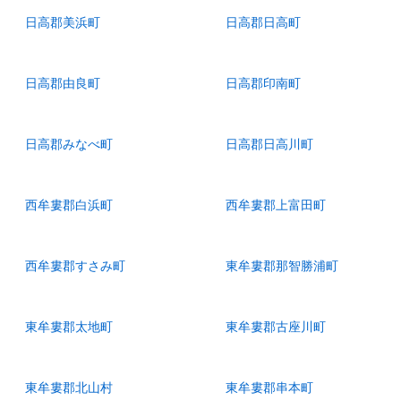
日高郡美浜町
日高郡日高町
日高郡由良町
日高郡印南町
日高郡みなべ町
日高郡日高川町
西牟婁郡白浜町
西牟婁郡上富田町
西牟婁郡すさみ町
東牟婁郡那智勝浦町
東牟婁郡太地町
東牟婁郡古座川町
東牟婁郡北山村
東牟婁郡串本町