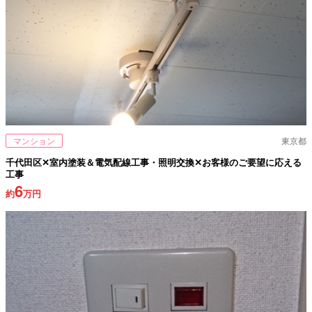
マンション
東京都
千代田区✕室内塗装＆電気配線工事・照明交換✕お客様のご要望に応える
工事
6
約
万円