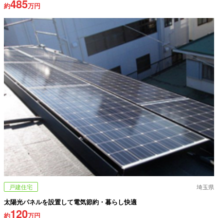
485
約
万円
戸建住宅
埼玉県
太陽光パネルを設置して電気節約・暮らし快適
120
約
万円