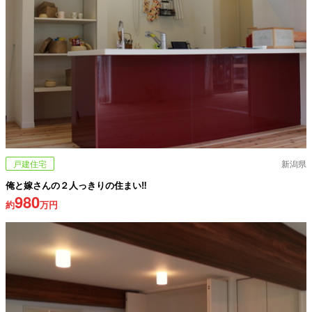
戸建住宅
新潟県
俺と嫁さんの２人っきりの住まい‼
980
約
万円