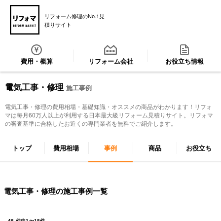
リフォーム修理のNo.1見
積りサイト
費用・概算
リフォーム会社
お役立ち情報
電気工事・修理
施工事例
電気工事・修理
の費用相場・基礎知識・オススメの商品がわかります！リフォ
マは毎月60万人以上が利用する日本最大級リフォーム見積りサイト。リフォマ
の審査基準に合格したお近くの専門業者を無料でご紹介します。
トップ
費用相場
事例
商品
お役立ち
電気工事・修理の施工事例一覧
48
件中
1
〜
18
件