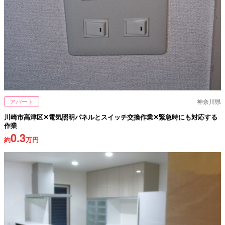
アパート
神奈川県
川崎市高津区✕電気照明パネルとスイッチ交換作業✕緊急時にも対応する
作業
0.3
約
万円