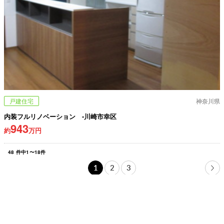
戸建住宅
神奈川県
内装フルリノベーション -川崎市幸区
943
約
万円
48
件中
1
〜
18
件
1
2
3