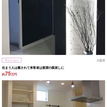
マンション
大阪府
住まう人は癒されて来客者は羨望の眼差しに
75
約
万円