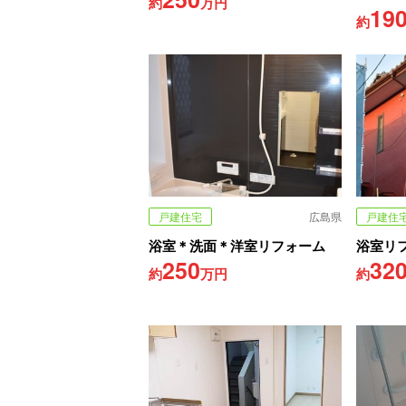
約
万円
19
約
戸建住宅
広島県
戸建住
浴室＊洗面＊洋室リフォーム
浴室リ
250
32
約
万円
約