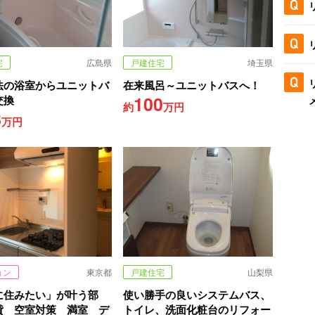
宅
広島県
戸建住宅
埼玉県
法の浴室からユニットバ
在来風呂～ユニットバスへ！
100
交換
約
万円
8
万円
ョン
東京都
戸建住宅
山梨県
に住みたい」が叶う部
使い勝手の良いシステムバス、
貸 空室対策 満室 デ
トイレ、洗面化粧台のリフォー