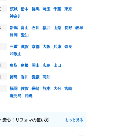
東
茨城
栃木
群馬
埼玉
千葉
東京
神奈川
部
新潟
富山
石川
福井
山梨
長野
岐阜
静岡
愛知
西
三重
滋賀
京都
大阪
兵庫
奈良
和歌山
国
鳥取
島根
岡山
広島
山口
国
徳島
香川
愛媛
高知
州
福岡
佐賀
長崎
熊本
大分
宮崎
鹿児島
沖縄
・安心！リフォマの使い方
もっと見る