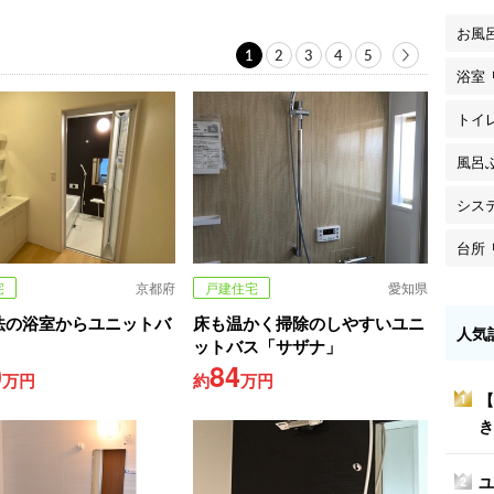
お風
1
2
3
4
5
浴室
トイ
風呂
シス
台所
宅
京都府
戸建住宅
愛知県
法の浴室からユニットバ
床も温かく掃除のしやすいユニ
人気
ットバス「サザナ」
0
84
万円
約
万円
【
1
き
ユ
2