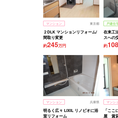
マンション
東京都
戸建住
２DLK マンションリフォーム/
在来工
間取り変更
スへの
245
10
約
万円
約
マンション
兵庫県
マンシ
明るく広々 LIXIL リノビオに浴
「ここ
室リフォーム
屋 賃