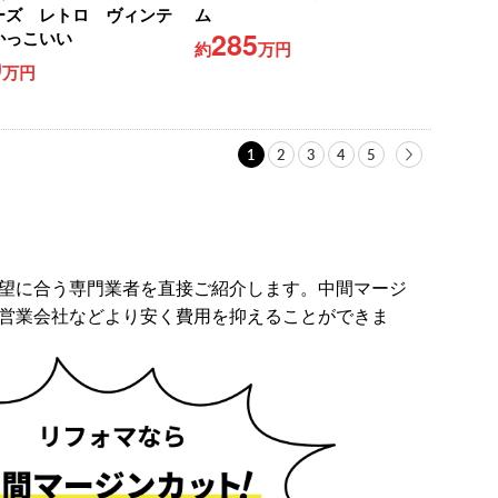
ーズ レトロ ヴィンテ
ム
285
かっこいい
約
万円
0
万円
1
2
3
4
5
望に合う専門業者を直接ご紹介します。中間マージ
営業会社などより安く費用を抑えることができま