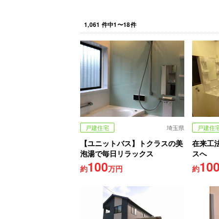
1,061
件中
1
〜
18
件
戸建住宅
埼玉県
戸建住
【ユニットバス】トクラスの美
在来工
泡湯で毎日リラックス
スへ
100
10
約
万円
約