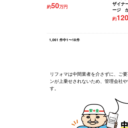
50
ザイナ
約
万円
ージ 
12
約
1,061
件中
1
〜
18
件
リフォマは中間業者を介さずに、ご要
ンが上乗せされないため、管理会社や
す。