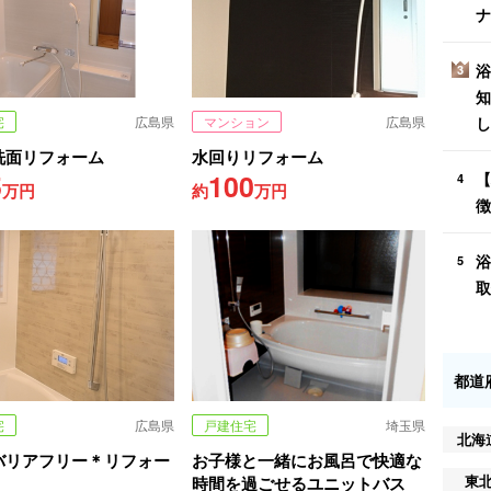
ナ
浴
3
知
し
宅
広島県
マンション
広島県
洗面リフォーム
水回りリフォーム
5
100
【
4
万円
約
万円
徴
浴
5
取
都道
宅
広島県
戸建住宅
埼玉県
北海
バリアフリー＊リフォー
お子様と一緒にお風呂で快適な
東
時間を過ごせるユニットバス