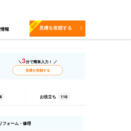
無料
見積を依頼する
ち情報
3
＼
分で簡単入力！ ／
見積を依頼する
6
お役立ち
116
リフォーム・修理