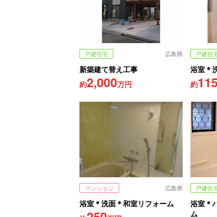
戸建住宅
広島県
戸建住
新築建て替え工事
浴室＊
2,000
11
約
万円
約
マンション
広島県
戸建住
浴室＊洗面＊和室リフォーム
浴室＊
250
ム