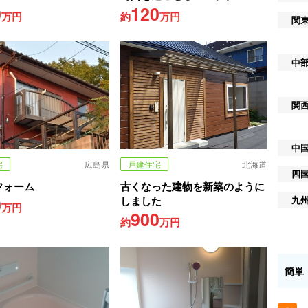
0
120
万円
約
万円
関
中
関
中
宅
広島県
戸建住宅
北海道
四
フォーム
古くなった建物を新築のように
0
しました
九
万円
900
約
万円
簡単