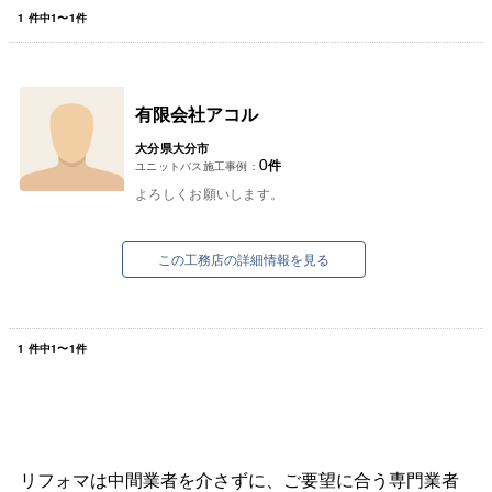
1
件中
1
〜
1
件
有限会社アコル
大分県大分市
0
件
ユニットバス施工事例：
よろしくお願いします。
この工務店の詳細情報を見る
1
件中
1
〜
1
件
リフォマは中間業者を介さずに、ご要望に合う専門業者