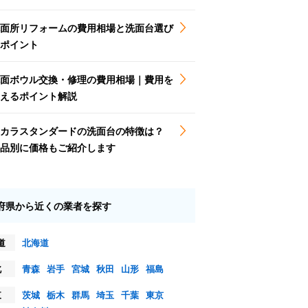
面所リフォームの費用相場と洗面台選び
ポイント
面ボウル交換・修理の費用相場｜費用を
えるポイント解説
カラスタンダードの洗面台の特徴は？
品別に価格もご紹介します
府県から近くの業者を探す
道
北海道
北
青森
岩手
宮城
秋田
山形
福島
東
茨城
栃木
群馬
埼玉
千葉
東京