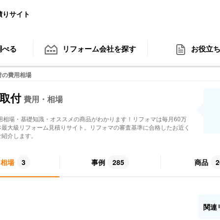
積りサイト
調べる
リフォーム会社
を探す
お役立
付の費用相場
 取付
費用・相場
用相場・基礎知識・オススメの商品がわかります！リフォマは毎月60万
本最大級リフォーム見積りサイト。リフォマの審査基準に合格したお近く
ご紹介します。
用相場
3
事例
285
商品
2
関連