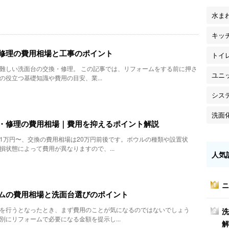
水ま
キッ
修理の費用相場と工事のポイント
トイ
難しい洗面台の交換・修理。 この記事では、リフォームをする前に押さ
ユニ
の役立つ基礎知識や費用の目安、業...
シス
洗面
・修理の費用相場｜費用を抑えるポイント解説
1万円〜、交換の費用相場は20万円前後です。ボウルの種類や設置状
損状態によって費用が異なりますので、...
人気
ニ
1
ムの費用相場と洗面台選びのポイント
を行うとなったとき、まず費用のことが気になるのではないでしょう
洗
2
別にリフォームで必要になる金額を提示し...
解