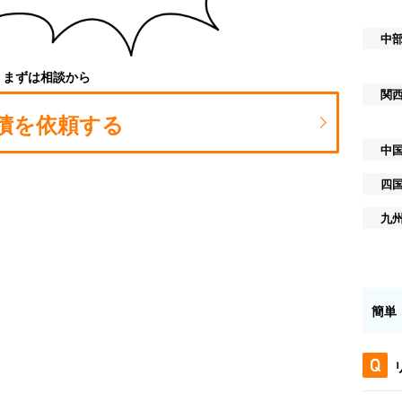
中
まずは相談から
関
積を依頼する
中
四
九
簡単