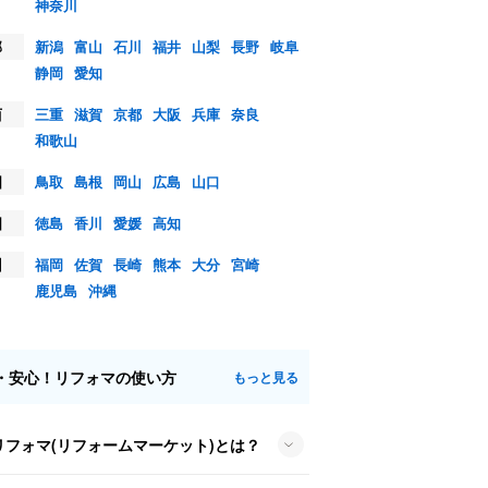
神奈川
部
新潟
富山
石川
福井
山梨
長野
岐阜
静岡
愛知
西
三重
滋賀
京都
大阪
兵庫
奈良
和歌山
国
鳥取
島根
岡山
広島
山口
国
徳島
香川
愛媛
高知
州
福岡
佐賀
長崎
熊本
大分
宮崎
鹿児島
沖縄
・安心！リフォマの使い方
もっと見る
リフォマ(リフォームマーケット)とは？