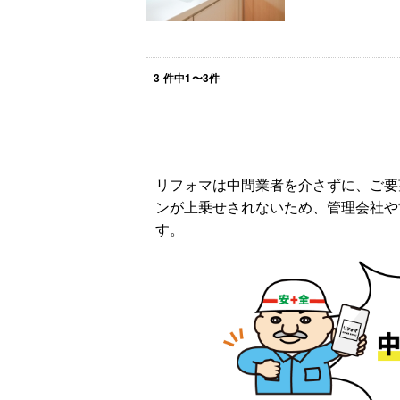
3
件中
1
〜
3
件
リフォマは中間業者を介さずに、ご要
ンが上乗せされないため、管理会社や
す。