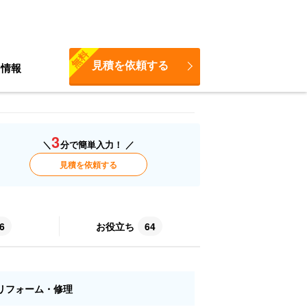
無料
見積を依頼する
ち情報
3
＼
分で簡単入力！ ／
見積を依頼する
6
お役立ち
64
リフォーム・修理