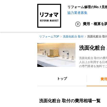
リフォーム修理のNo.1見
協力業者募集
費用・概算
を
リフォームTOP
洗面化粧台 取付
洗面化粧台 取
洗面化粧台
洗面化粧台 取付
の費
人以上が利用する日
の専門業者を無料で
トップ
費
洗面化粧台 取付の費用相場一覧