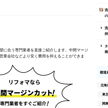
洗
3
の
洗
4
抑
タ
5
望に合う専門業者を直接ご紹介します。中間マージ
商
営業会社などより安く費用を抑えることができま
都道
北海
東
関