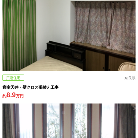
戸建住宅
奈良県
寝室天井・壁クロス張替え工事
8.9
約
万円