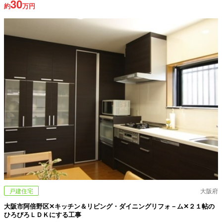
30
約
万円
戸建住宅
大阪府
大阪市阿倍野区✕キッチン＆リビング・ダイニングリフォ－ム✕２１帖の
ひろびろＬＤＫにする工事