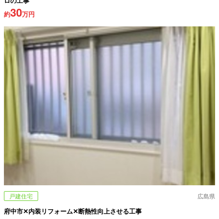
ロの工事
30
約
万円
戸建住宅
広島県
府中市✕内装リフォーム✕断熱性向上させる工事