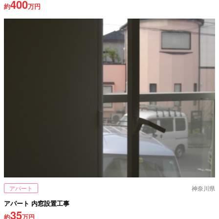
400
約
万円
アパート
神奈川県
アパート 内窓設置工事
35
約
万円