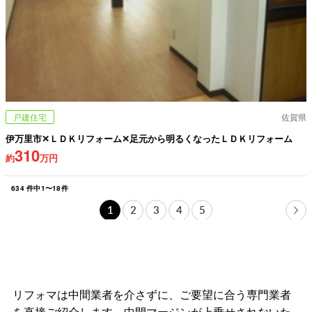
戸建住宅
佐賀県
伊万里市✕ＬＤＫリフォーム✕足元から明るくなったＬＤＫリフォーム
310
約
万円
634
件中
1
〜
18
件
1
2
3
4
5
リフォマは中間業者を介さずに、ご要望に合う専門業者
を直接ご紹介します。中間マージンが上乗せされないた