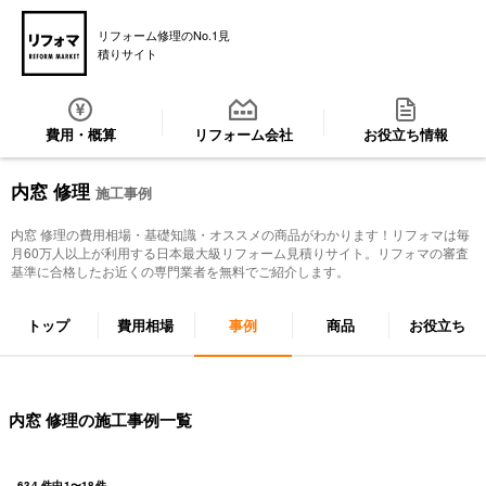
リフォーム修理のNo.1見
積りサイト
費用・概算
リフォーム会社
お役立ち情報
内窓 修理
施工事例
内窓 修理
の費用相場・基礎知識・オススメの商品がわかります！リフォマは毎
月60万人以上が利用する日本最大級リフォーム見積りサイト。リフォマの審査
基準に合格したお近くの専門業者を無料でご紹介します。
トップ
費用相場
事例
商品
お役立ち
内窓 修理の施工事例一覧
634
件中
1
〜
18
件