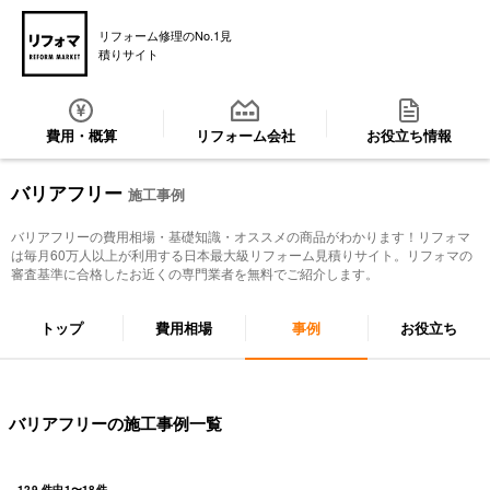
リフォーム修理のNo.1見
積りサイト
費用・概算
リフォーム会社
お役立ち情報
バリアフリー
施工事例
バリアフリー
の費用相場・基礎知識・オススメの商品がわかります！リフォマ
は毎月60万人以上が利用する日本最大級リフォーム見積りサイト。リフォマの
審査基準に合格したお近くの専門業者を無料でご紹介します。
トップ
費用相場
事例
お役立ち
バリアフリーの施工事例一覧
129
件中
1
〜
18
件