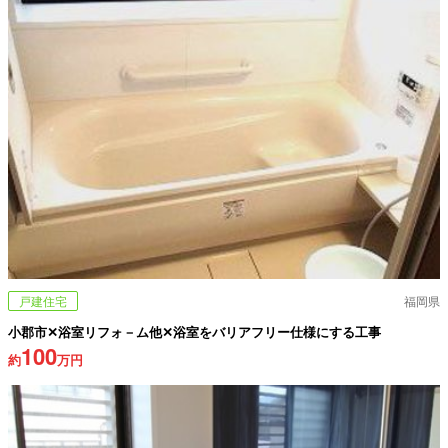
戸建住宅
福岡県
小郡市✕浴室リフォ－ム他✕浴室をバリアフリー仕様にする工事
100
約
万円