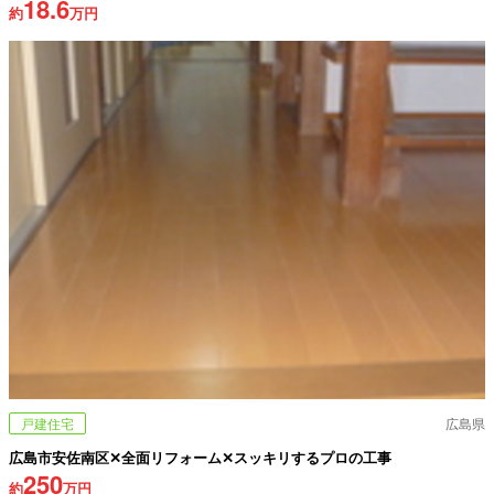
18.6
約
万円
戸建住宅
広島県
広島市安佐南区✕全面リフォーム✕スッキリするプロの工事
250
約
万円