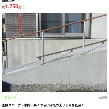
新築工事
1,750
約
万円
戸建住宅
群馬県
玄関スロープ・手摺工事＊つらい階段の上り下りを軽減！