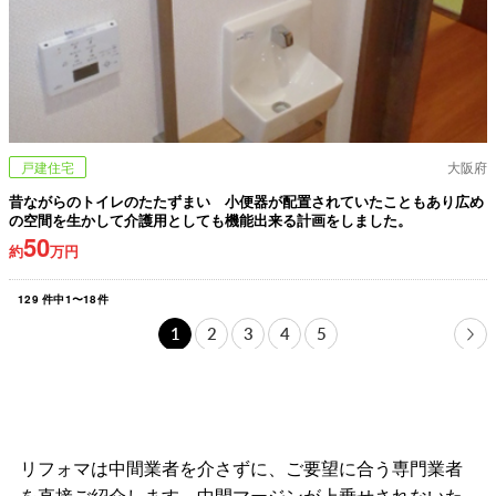
戸建住宅
大阪府
昔ながらのトイレのたたずまい 小便器が配置されていたこともあり広め
の空間を生かして介護用としても機能出来る計画をしました。
50
約
万円
129
件中
1
〜
18
件
1
2
3
4
5
リフォマは中間業者を介さずに、ご要望に合う専門業者
を直接ご紹介します。中間マージンが上乗せされないた