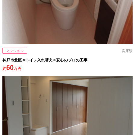
マンション
兵庫県
神戸市北区✕トイレ入れ替え✕安心のプロの工事
60
約
万円