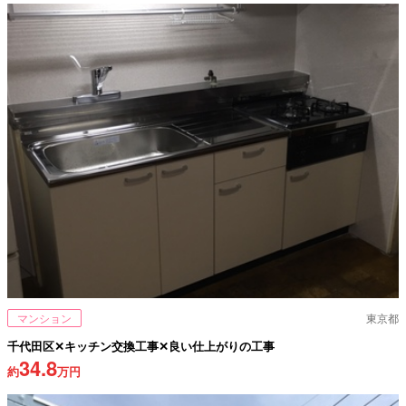
マンション
東京都
千代田区✕キッチン交換工事✕良い仕上がりの工事
34.8
約
万円