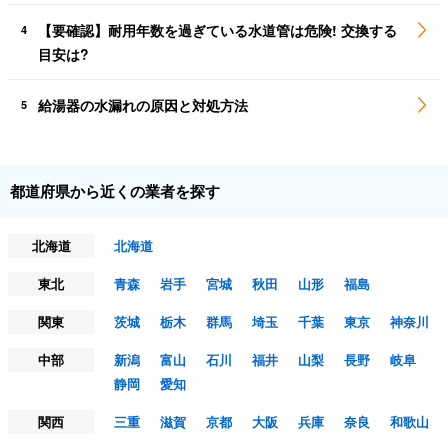
【要確認】耐用年数を過ぎている水道管は危険! 交換する
4
目安は?
給湯器の水漏れの原因と対処方法
5
都道府県から近くの業者を探す
北海道
北海道
東北
青森
岩手
宮城
秋田
山形
福島
関東
茨城
栃木
群馬
埼玉
千葉
東京
神奈川
中部
新潟
富山
石川
福井
山梨
長野
岐阜
静岡
愛知
関西
三重
滋賀
京都
大阪
兵庫
奈良
和歌山