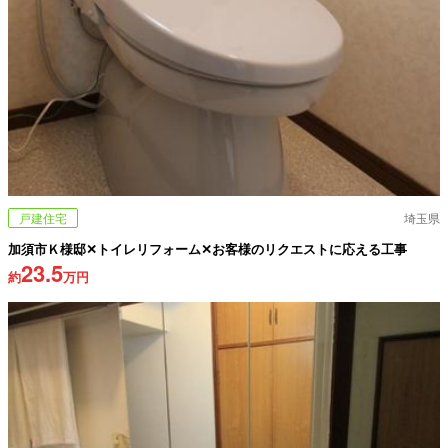
戸建住宅
埼玉県
加須市Ｋ様邸✕トイレリフォーム✕お客様のリクエストに応える工事
23.5
約
万円