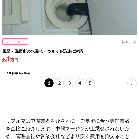
マンション
神奈川県
風呂・洗面所の水漏れ・つまりを迅速に対応
1
約
万円
165
件中
1
〜
18
件
1
2
3
4
5
リフォマは中間業者を介さずに、ご要望に合う専門業者
を直接ご紹介します。中間マージンが上乗せされないた
め、管理会社や営業会社などより安く費用を抑えること