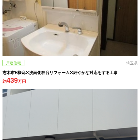
戸建住宅
埼玉県
志木市H様邸✕洗面化粧台リフォーム✕細やかな対応をする工事
439
約
万円