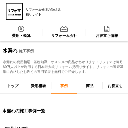
リフォーム修理のNo.1見
積りサイト
費用・概算
リフォーム会社
お役立ち情報
水漏れ
施工事例
水漏れ
の費用相場・基礎知識・オススメの商品がわかります！リフォマは毎月
60万人以上が利用する日本最大級リフォーム見積りサイト。リフォマの審査基
準に合格したお近くの専門業者を無料でご紹介します。
トップ
費用相場
事例
商品
お役立ち
水漏れの施工事例一覧
165
件中
1
〜
18
件