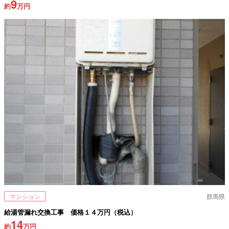
9
約
万円
マンション
群馬県
給湯管漏れ交換工事 価格１４万円（税込）
14
約
万円