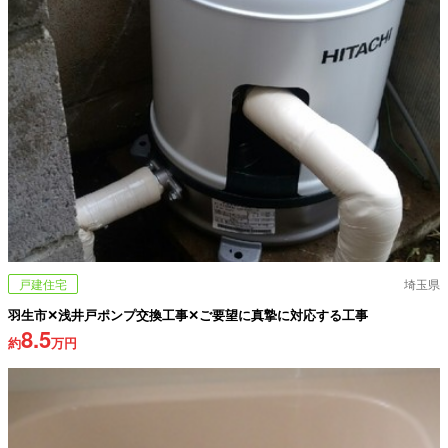
戸建住宅
埼玉県
羽生市✕浅井戸ポンプ交換工事✕ご要望に真摯に対応する工事
8.5
約
万円