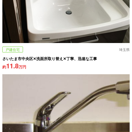
戸建住宅
埼玉県
さいたま市中央区✕洗面所取り替え✕丁寧、迅速な工事
11.8
約
万円