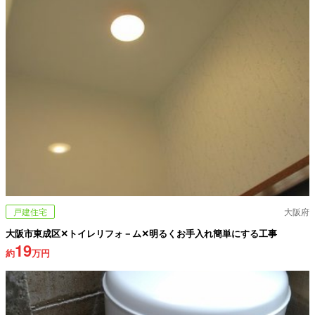
戸建住宅
大阪府
大阪市東成区✕トイレリフォ－ム✕明るくお手入れ簡単にする工事
19
約
万円