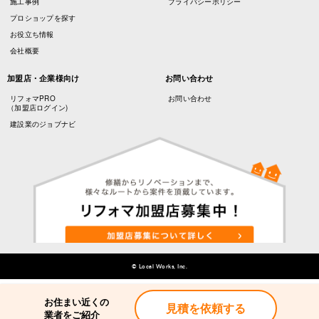
施工事例
プライバシーポリシー
プロショップを探す
お役立ち情報
会社概要
加盟店・企業様向け
お問い合わせ
リフォマPRO
お問い合わせ
（加盟店ログイン)
建設業のジョブナビ
© Local Works, Inc.
お住まい近くの
お住まい近くの
見積を依頼する
見積を依頼する
業者をご紹介
業者をご紹介