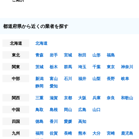
都道府県から近くの業者を探す
北海道
北海道
東北
青森
岩手
宮城
秋田
山形
福島
関東
茨城
栃木
群馬
埼玉
千葉
東京
神奈川
中部
新潟
富山
石川
福井
山梨
長野
岐阜
静岡
愛知
関西
三重
滋賀
京都
大阪
兵庫
奈良
和歌山
中国
鳥取
島根
岡山
広島
山口
四国
徳島
香川
愛媛
高知
九州
福岡
佐賀
長崎
熊本
大分
宮崎
鹿児島