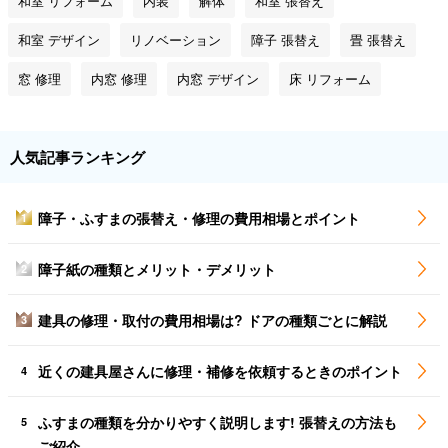
和室 リフォーム
内装
解体
和室 張替え
和室 デザイン
リノベーション
障子 張替え
畳 張替え
窓 修理
内窓 修理
内窓 デザイン
床 リフォーム
人気記事ランキング
障子・ふすまの張替え・修理の費用相場とポイント
1
障子紙の種類とメリット・デメリット
2
建具の修理・取付の費用相場は? ドアの種類ごとに解説
3
近くの建具屋さんに修理・補修を依頼するときのポイント
4
ふすまの種類を分かりやすく説明します! 張替えの方法も
5
ご紹介