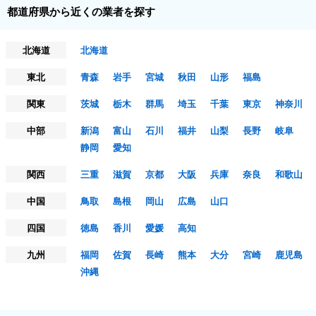
都道府県から近くの業者を探す
北海道
北海道
東北
青森
岩手
宮城
秋田
山形
福島
関東
茨城
栃木
群馬
埼玉
千葉
東京
神奈川
中部
新潟
富山
石川
福井
山梨
長野
岐阜
静岡
愛知
関西
三重
滋賀
京都
大阪
兵庫
奈良
和歌山
中国
鳥取
島根
岡山
広島
山口
四国
徳島
香川
愛媛
高知
九州
福岡
佐賀
長崎
熊本
大分
宮崎
鹿児島
沖縄