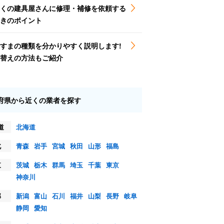
くの建具屋さんに修理・補修を依頼する
きのポイント
すまの種類を分かりやすく説明します!
替えの方法もご紹介
府県から近くの業者を探す
道
北海道
北
青森
岩手
宮城
秋田
山形
福島
東
茨城
栃木
群馬
埼玉
千葉
東京
神奈川
部
新潟
富山
石川
福井
山梨
長野
岐阜
静岡
愛知