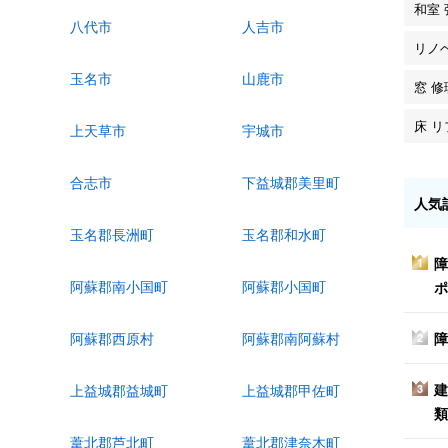
和室
八代市
人吉市
リノ
玉名市
山鹿市
窓 修
床 
上天草市
宇城市
合志市
下益城郡美里町
人気
玉名郡長洲町
玉名郡和水町
障
1
阿蘇郡南小国町
阿蘇郡小国町
ポ
障
阿蘇郡西原村
阿蘇郡南阿蘇村
2
建
上益城郡益城町
上益城郡甲佐町
3
類
葦北郡芦北町
葦北郡津奈木町