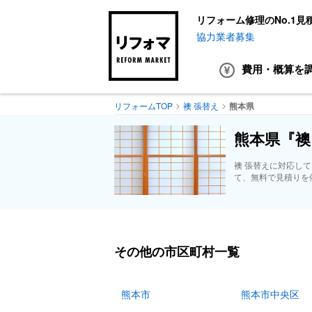
リフォーム修理のNo.1見
協力業者募集
費用・概算
を
リフォームTOP
襖 張替え
熊本県
熊本県『襖
襖 張替えに対応し
て、無料で見積りを
その他の市区町村一覧
熊本市
熊本市中央区