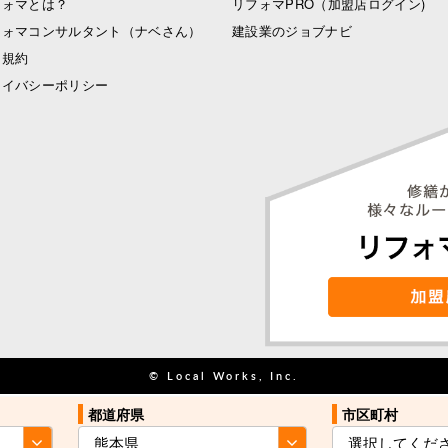
フォマとは？
リフォマPRO
（加盟店ログイン)
フォマコンサルタント（ナベさん）
建設業のジョブナビ
用規約
ライバシーポリシー
© Local Works, Inc.
都道府県
都道府県
市区町村
市区町村
お住まい近くの
お住まい近くの
見積を依頼する
見積を依頼する
業者をご紹介
業者をご紹介