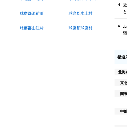
近
4
と
球磨郡湯前町
球磨郡水上村
ふ
5
球磨郡山江村
球磨郡球磨村
張
都道
北海
東
関
中