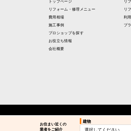
トップページ
リ
リフォーム・修理メニュー
リ
費用相場
利
施工事例
プ
プロショップを探す
お役立ち情報
会社概要
建物
建物
お住まい近くの
お住まい近くの
業者をご紹介
業者をご紹介