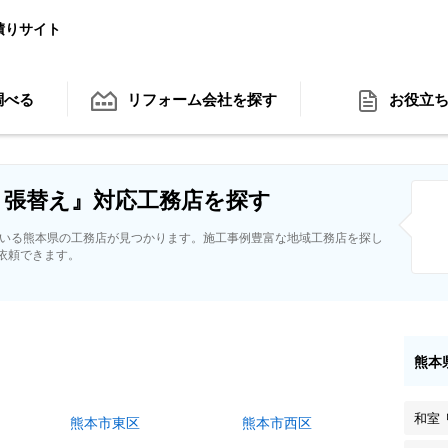
積りサイト
調べる
リフォーム会社
を探す
お役立
 張替え』対応工務店を探す
ている熊本県の工務店が見つかります。施工事例豊富な地域工務店を探し
依頼できます。
熊本
和室
熊本市東区
熊本市西区