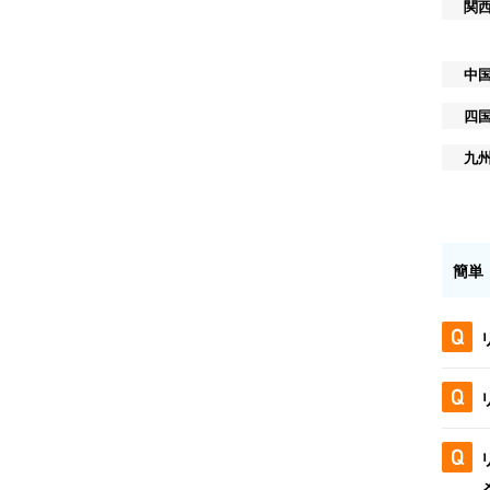
関
中
四
九
簡単