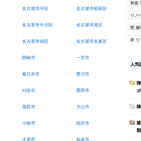
和室
名古屋市中区
名古屋市昭和区
リノ
名古屋市中川区
名古屋市港区
窓 修
床 
名古屋市緑区
名古屋市名東区
岡崎市
一宮市
人気
春日井市
豊川市
障
1
刈谷市
豊田市
ポ
障
蒲郡市
犬山市
2
建
小牧市
稲沢市
3
類
大府市
知多市