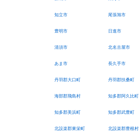
知立市
尾張旭市
豊明市
日進市
清須市
北名古屋市
あま市
長久手市
丹羽郡大口町
丹羽郡扶桑町
海部郡飛島村
知多郡阿久比町
知多郡美浜町
知多郡武豊町
北設楽郡東栄町
北設楽郡豊根村