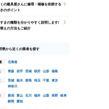
くの建具屋さんに修理・補修を依頼する
きのポイント
すまの種類を分かりやすく説明します!
替えの方法もご紹介
府県から近くの業者を探す
道
北海道
北
青森
岩手
宮城
秋田
山形
福島
東
茨城
栃木
群馬
埼玉
千葉
東京
神奈川
部
新潟
富山
石川
福井
山梨
長野
岐阜
静岡
愛知