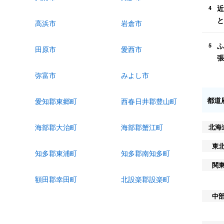
近
4
と
高浜市
岩倉市
ふ
5
田原市
愛西市
張
弥富市
みよし市
都道
愛知郡東郷町
西春日井郡豊山町
北海
海部郡大治町
海部郡蟹江町
東
知多郡東浦町
知多郡南知多町
関
額田郡幸田町
北設楽郡設楽町
中