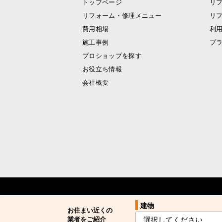
トップページ
リ
リフォーム・修理メニュー
リ
費用相場
利
施工事例
プ
プロショップを探す
お役立ち情報
会社概要
建物
建物
お住まい近くの
お住まい近くの
業者をご紹介
業者をご紹介