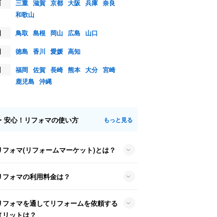
西
三重
滋賀
京都
大阪
兵庫
奈良
和歌山
国
鳥取
島根
岡山
広島
山口
国
徳島
香川
愛媛
高知
州
福岡
佐賀
長崎
熊本
大分
宮崎
鹿児島
沖縄
・安心！リフォマの使い方
もっと見る
リフォマ(リフォームマーケット)とは？
リフォマの利用料金は？
リフォマを通してリフォームを依頼する
メリットは？