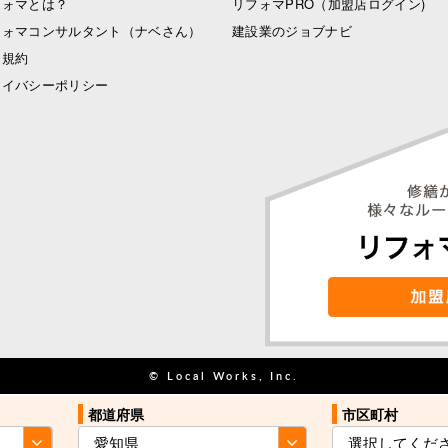
フォマとは？
リフォマPRO
（加盟店ログイン)
フォマコンサルタント（ナベさん）
建設業のジョブナビ
用規約
ライバシーポリシー
© Local Works, Inc.
都道府県
都道府県
市区町村
市区町村
お住まい近くの
お住まい近くの
見積を依頼する
見積を依頼する
業者をご紹介
業者をご紹介