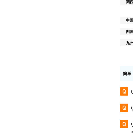
関
中
四
九
簡単