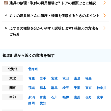
建具の修理・取付の費用相場は? ドアの種類ごとに解説
3
近くの建具屋さんに修理・補修を依頼するときのポイント
4
ふすまの種類を分かりやすく説明します! 張替えの方法も
5
ご紹介
都道府県から近くの業者を探す
北海道
北海道
東北
青森
岩手
宮城
秋田
山形
福島
関東
茨城
栃木
群馬
埼玉
千葉
東京
神奈川
中部
新潟
富山
石川
福井
山梨
長野
岐阜
静岡
愛知