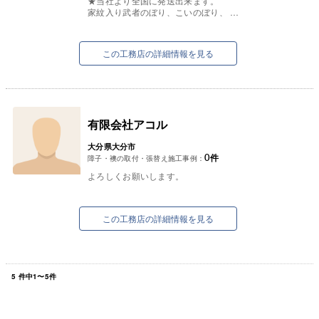
★当社より全国に発送出来ます。
家紋入り武者のぼり、こいのぼり、
初節句物全て取り扱っております。
お気軽に問い合わせ下さいませ。
この工務店の詳細情報を見る
有限会社アコル
大分県大分市
0
件
障子・襖の取付・張替え施工事例：
よろしくお願いします。
この工務店の詳細情報を見る
5
件中
1
〜
5
件