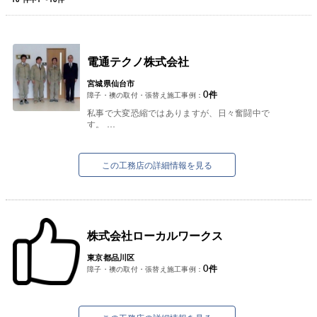
電通テクノ株式会社
宮城県仙台市
0
件
障子・襖の取付・張替え施工事例：
私事で大変恐縮ではありますが、日々奮闘中で
す。
皆様も日々奮闘されている事と思います。
弊社では、建設業を幅広く仕事をさせて頂いてお
ります。
この工務店の詳細情報を見る
電気工事（電...
株式会社ローカルワークス
東京都品川区
0
件
障子・襖の取付・張替え施工事例：