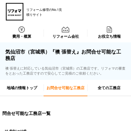
リフォーム修理のNo.1見
積りサイト
費用・概算
リフォーム会社
お役立ち情報
気仙沼市（宮城県）『襖 張替え』お問合せ可能な工
務店
襖 張替えに対応している気仙沼市（宮城県）の工務店です。リフォマの審査
をとおった工務店ですので安心してご見積のご依頼ください。
地域の情報トップ
お問合せ可能な工務店
全ての工務店
問合せ可能な工務店一覧
10
件中
1
〜
10
件