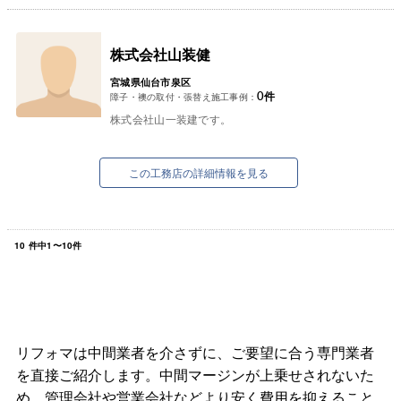
株式会社山装健
宮城県仙台市泉区
0
件
障子・襖の取付・張替え施工事例：
株式会社山一装建です。
この工務店の詳細情報を見る
10
件中
1
〜
10
件
リフォマは中間業者を介さずに、ご要望に合う専門業者
を直接ご紹介します。中間マージンが上乗せされないた
め、管理会社や営業会社などより安く費用を抑えること