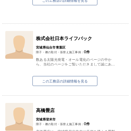
この工務店の詳細情報を見る
株式会社日本ライフバック
宮城県仙台市青葉区
0
件
障子・襖の取付・張替え施工事例：
数ある太陽光発電・オール電化のページの中か
ら、当社のページをご覧いただきまして誠にあり
がとうございます。
また、当社の営業活動を日頃から応援してくださ
るお...
この工務店の詳細情報を見る
高橋畳店
宮城県登米市
0
件
障子・襖の取付・張替え施工事例：