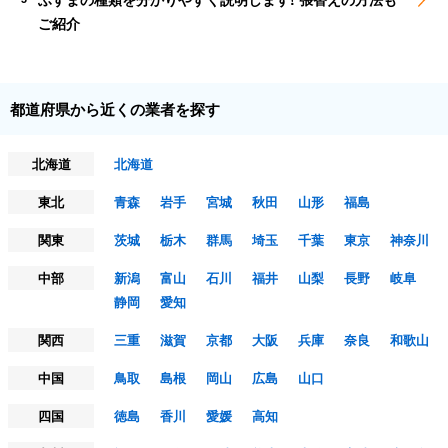
ご紹介
都道府県から近くの業者を探す
北海道
北海道
東北
青森
岩手
宮城
秋田
山形
福島
関東
茨城
栃木
群馬
埼玉
千葉
東京
神奈川
中部
新潟
富山
石川
福井
山梨
長野
岐阜
静岡
愛知
関西
三重
滋賀
京都
大阪
兵庫
奈良
和歌山
中国
鳥取
島根
岡山
広島
山口
四国
徳島
香川
愛媛
高知