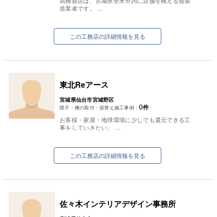
高橋畳店は、宮城県登米市内に店舗を構える畳製
造業者です。
明治33年の創業より、100年以上にわたって畳を
つくり続けて参りました。
現在は四代目社長と、後継者...
この工務店の詳細情報を見る
東北Reアース
宮城県仙台市宮城野区
0
件
障子・襖の取付・張替え施工事例：
お客様・家屋・地球環境に少しでも還元できる工
事をしていきたい。
まだまだ若輩者ではありますが、それこそが自分
自身の使命であると認識し、命懸けで取り組んで
います。...
この工務店の詳細情報を見る
佐々木インテリアデザイン事務所