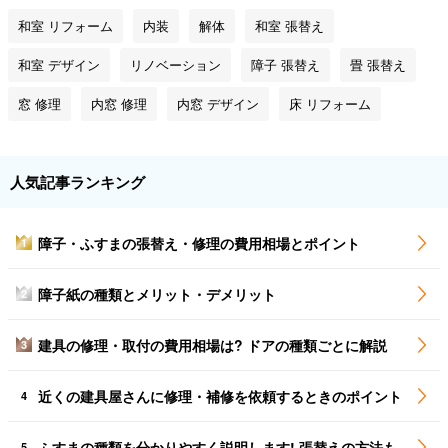
和室 リフォーム
内装
解体
和室 張替え
和室 デザイン
リノベーション
障子 張替え
畳 張替え
窓 修理
内窓 修理
内窓 デザイン
床 リフォーム
人気記事ランキング
障子・ふすまの張替え・修理の費用相場とポイント
1
障子紙の種類とメリット・デメリット
2
建具の修理・取付の費用相場は? ドアの種類ごとに解説
3
近くの建具屋さんに修理・補修を依頼するときのポイント
4
ふすまの種類を分かりやすく説明します! 張替えの方法も
5