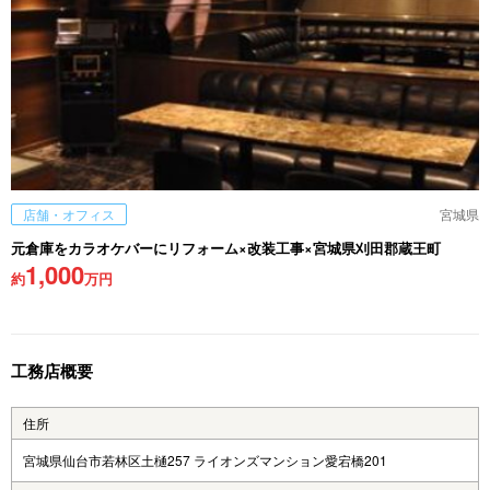
店舗・オフィス
宮城県
元倉庫をカラオケバーにリフォーム×改装工事×宮城県刈田郡蔵王町
1,000
約
万円
工務店概要
住所
宮城県仙台市若林区土樋257 ライオンズマンション愛宕橋201