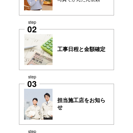
step
02
工事日程と金額確定
step
03
担当施工店をお知ら
せ
step