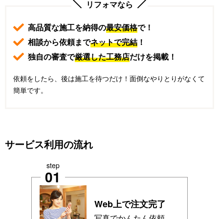
リフォマなら
高品質な施工を納得の
最安価格
で！
相談から依頼まで
ネットで完結
！
独自の審査で
厳選した工務店
だけを掲載！
依頼をしたら、後は施工を待つだけ！面倒なやりとりがなくて
簡単です。
サービス利用の流れ
step
01
Web上で注文完了
写真でかんたん依頼