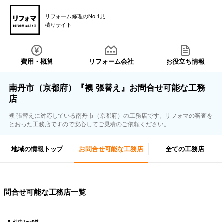
リフォーム修理のNo.1見
積りサイト
費用・概算
リフォーム会社
お役立ち情報
南丹市（京都府）『襖 張替え』お問合せ可能な工務
店
襖 張替えに対応している南丹市（京都府）の工務店です。リフォマの審査を
とおった工務店ですので安心してご見積のご依頼ください。
地域の情報トップ
お問合せ可能な工務店
全ての工務店
問合せ可能な工務店一覧
5
件中
1
〜
5
件