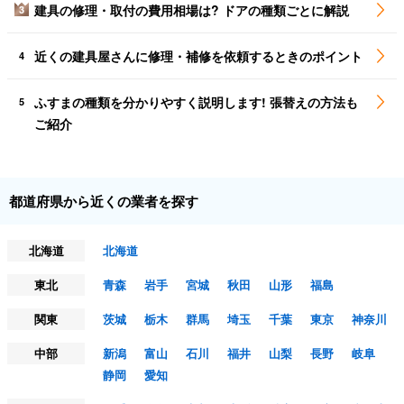
建具の修理・取付の費用相場は? ドアの種類ごとに解説
3
近くの建具屋さんに修理・補修を依頼するときのポイント
4
ふすまの種類を分かりやすく説明します! 張替えの方法も
5
ご紹介
都道府県から近くの業者を探す
北海道
北海道
東北
青森
岩手
宮城
秋田
山形
福島
関東
茨城
栃木
群馬
埼玉
千葉
東京
神奈川
中部
新潟
富山
石川
福井
山梨
長野
岐阜
静岡
愛知