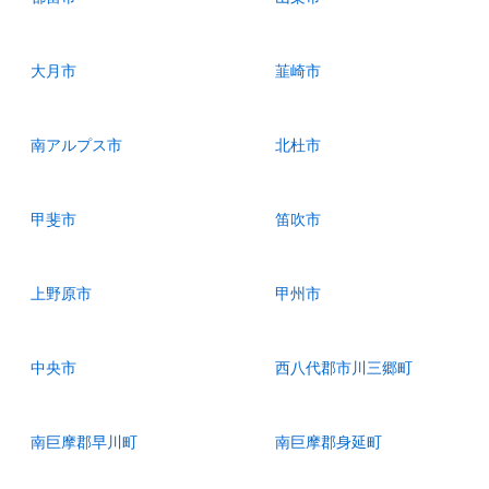
大月市
韮崎市
南アルプス市
北杜市
甲斐市
笛吹市
上野原市
甲州市
中央市
西八代郡市川三郷町
南巨摩郡早川町
南巨摩郡身延町