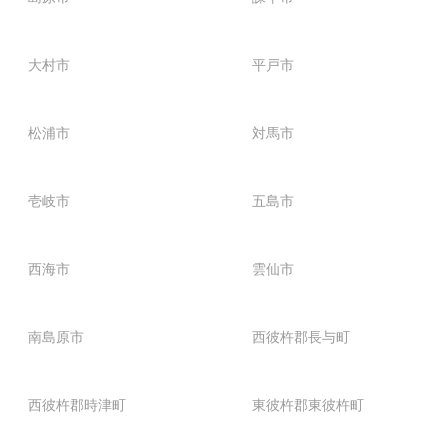
大村市
平戸市
松浦市
対馬市
壱岐市
五島市
西海市
雲仙市
南島原市
西彼杵郡長与町
西彼杵郡時津町
東彼杵郡東彼杵町