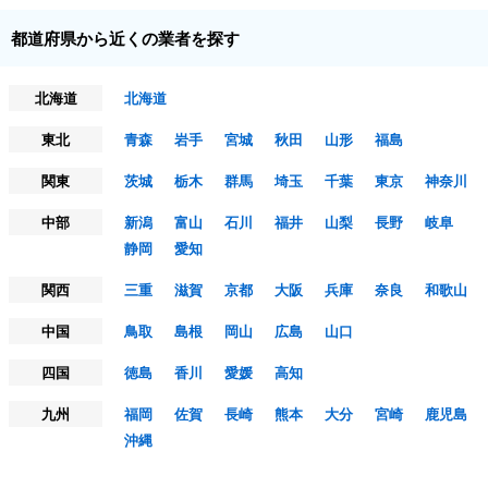
都道府県から近くの業者を探す
北海道
北海道
東北
青森
岩手
宮城
秋田
山形
福島
関東
茨城
栃木
群馬
埼玉
千葉
東京
神奈川
中部
新潟
富山
石川
福井
山梨
長野
岐阜
静岡
愛知
関西
三重
滋賀
京都
大阪
兵庫
奈良
和歌山
中国
鳥取
島根
岡山
広島
山口
四国
徳島
香川
愛媛
高知
九州
福岡
佐賀
長崎
熊本
大分
宮崎
鹿児島
沖縄