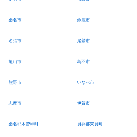
桑名市
鈴鹿市
名張市
尾鷲市
亀山市
鳥羽市
熊野市
いなべ市
志摩市
伊賀市
桑名郡木曽岬町
員弁郡東員町