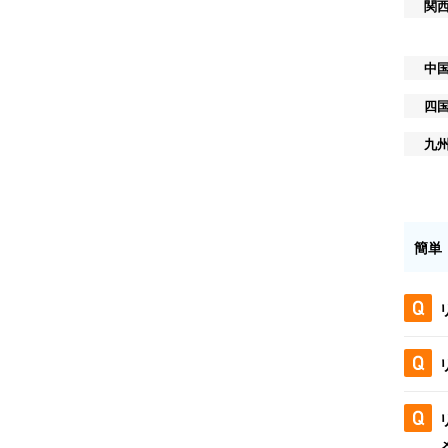
関
中
四
九
簡単