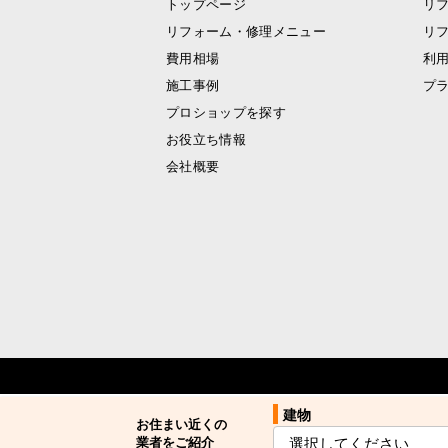
トップページ
リ
リフォーム・修理メニュー
リ
費用相場
利
施工事例
プ
プロショップを探す
お役立ち情報
会社概要
建物
建物
お住まい近くの
お住まい近くの
業者をご紹介
業者をご紹介