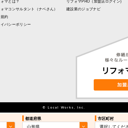
フォマとは？
リフォマPRO
（加盟店ログイン)
フォマコンサルタント（ナベさん）
建設業のジョブナビ
用規約
ライバシーポリシー
© Local Works, Inc.
都道府県
都道府県
市区町村
市区町村
お住まい近くの
お住まい近くの
見積を依頼する
見積を依頼する
業者をご紹介
業者をご紹介