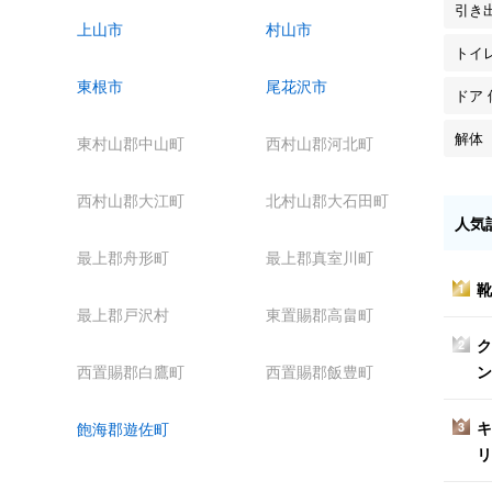
引き
上山市
村山市
トイ
東根市
尾花沢市
ドア 
解体
東村山郡中山町
西村山郡河北町
西村山郡大江町
北村山郡大石田町
人気
最上郡舟形町
最上郡真室川町
靴
1
最上郡戸沢村
東置賜郡高畠町
ク
2
ン
西置賜郡白鷹町
西置賜郡飯豊町
キ
飽海郡遊佐町
3
リ