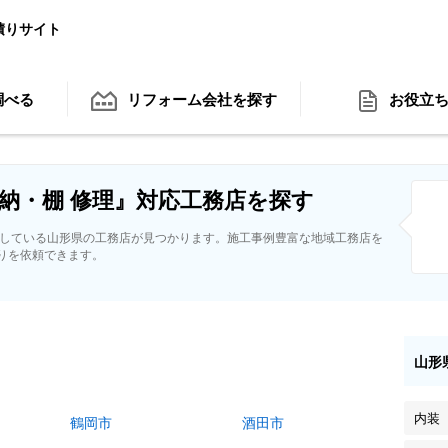
積りサイト
調べる
リフォーム会社
を探す
お役立
納・棚 修理』対応工務店を探す
応している山形県の工務店が見つかります。施工事例豊富な地域工務店を
りを依頼できます。
山形
内装
鶴岡市
酒田市