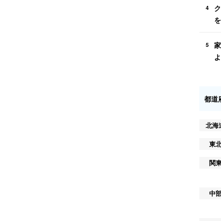
ク
4
を
家
5
よ
都道
北海
東
関
中