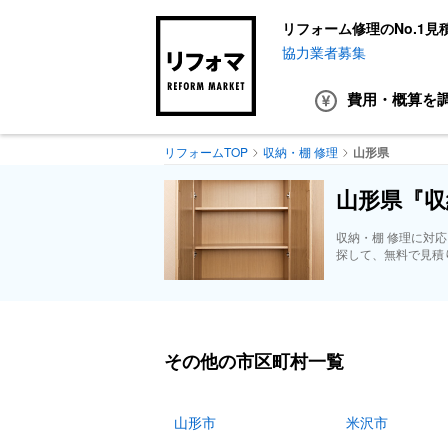
リフォーム修理のNo.1見
協力業者募集
費用・概算
を
リフォームTOP
収納・棚 修理
山形県
山形県『収
収納・棚 修理に対
探して、無料で見積
その他の市区町村一覧
山形市
米沢市