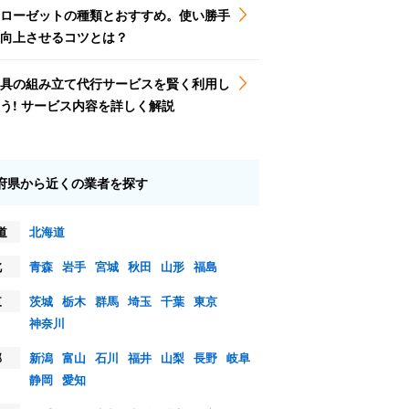
ローゼットの種類とおすすめ。使い勝手
向上させるコツとは？
具の組み立て代行サービスを賢く利用し
う! サービス内容を詳しく解説
府県から近くの業者を探す
道
北海道
北
青森
岩手
宮城
秋田
山形
福島
東
茨城
栃木
群馬
埼玉
千葉
東京
神奈川
部
新潟
富山
石川
福井
山梨
長野
岐阜
静岡
愛知