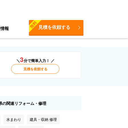
無料
見積を依頼する
ち情報
3
＼
分で簡単入力！ ／
見積を依頼する
県の関連リフォーム・修理
水まわり
建具・収納 修理