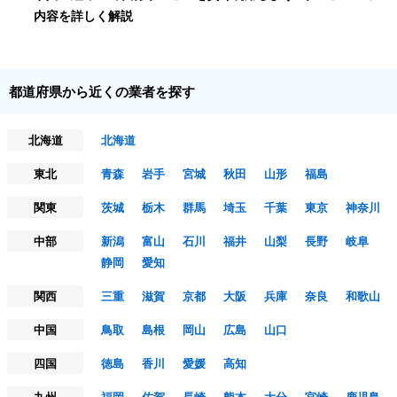
内容を詳しく解説
都道府県から近くの業者を探す
北海道
北海道
東北
青森
岩手
宮城
秋田
山形
福島
関東
茨城
栃木
群馬
埼玉
千葉
東京
神奈川
中部
新潟
富山
石川
福井
山梨
長野
岐阜
静岡
愛知
関西
三重
滋賀
京都
大阪
兵庫
奈良
和歌山
中国
鳥取
島根
岡山
広島
山口
四国
徳島
香川
愛媛
高知
九州
福岡
佐賀
長崎
熊本
大分
宮崎
鹿児島