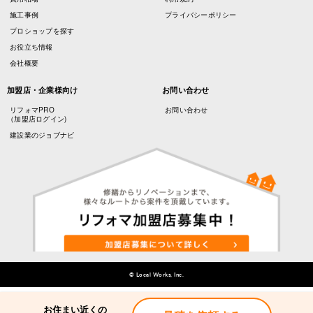
施工事例
プライバシーポリシー
プロショップを探す
お役立ち情報
会社概要
加盟店・企業様向け
お問い合わせ
リフォマPRO
お問い合わせ
（加盟店ログイン)
建設業のジョブナビ
© Local Works, Inc.
お住まい近くの
お住まい近くの