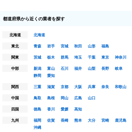
都道府県から近くの業者を探す
北海道
北海道
東北
青森
岩手
宮城
秋田
山形
福島
関東
茨城
栃木
群馬
埼玉
千葉
東京
神奈川
中部
新潟
富山
石川
福井
山梨
長野
岐阜
静岡
愛知
関西
三重
滋賀
京都
大阪
兵庫
奈良
和歌山
中国
鳥取
島根
岡山
広島
山口
四国
徳島
香川
愛媛
高知
九州
福岡
佐賀
長崎
熊本
大分
宮崎
鹿児島
沖縄