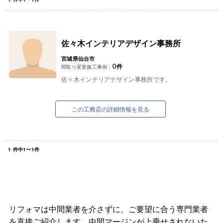
佐々木インテリアデザイン事務所
宮城県仙台市
0
件
間取り変更施工事例：
佐々木インテリアデザイン事務所です。
この工務店の詳細情報を見る
1
件中
1
〜
1
件
リフォマは中間業者を介さずに、ご要望に合う専門業者
を直接ご紹介します。中間マージンが上乗せされないた