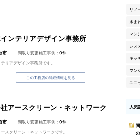
リノ
水ま
マン
木インテリアデザイン事務所
シス
台市
間取り変更施工事例：
0
件
キッ
ンテリアデザイン事務所です。
マン
この工務店の詳細情報を見る
ユニ
会社アースクリーン・ネットワーク
人気
沼市
間取り変更施工事例：
0
件
間
1
アースクリーン・ネットワークです。
の