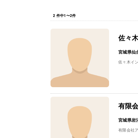
2
件中
1
〜
2
件
佐々
宮城県仙
佐々木イ
有限
宮城県岩
有限会社