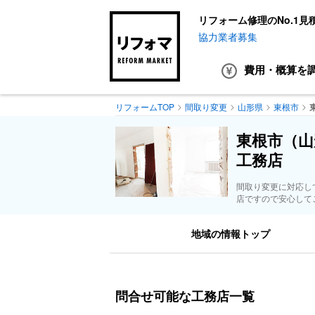
リフォーム修理のNo.1見
協力業者募集
費用・概算
を
リフォームTOP
間取り変更
山形県
東根市
東根市（山
工務店
間取り変更に対応し
店ですので安心して
地域の情報トップ
問合せ可能な工務店一覧