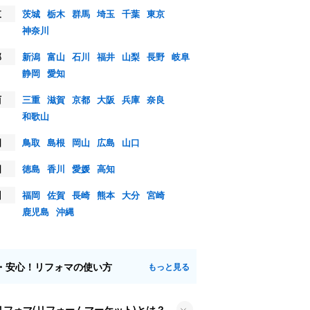
東
茨城
栃木
群馬
埼玉
千葉
東京
神奈川
部
新潟
富山
石川
福井
山梨
長野
岐阜
静岡
愛知
西
三重
滋賀
京都
大阪
兵庫
奈良
和歌山
国
鳥取
島根
岡山
広島
山口
国
徳島
香川
愛媛
高知
州
福岡
佐賀
長崎
熊本
大分
宮崎
鹿児島
沖縄
・安心！リフォマの使い方
もっと見る
リフォマ(リフォームマーケット)とは？