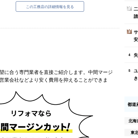
この工務店の詳細情報を見る
二
2
請
サ
3
安
失
4
ユ
5
望に合う専門業者を直接ご紹介します。中間マージ
き
営業会社などより安く費用を抑えることができま
都道
北海
東