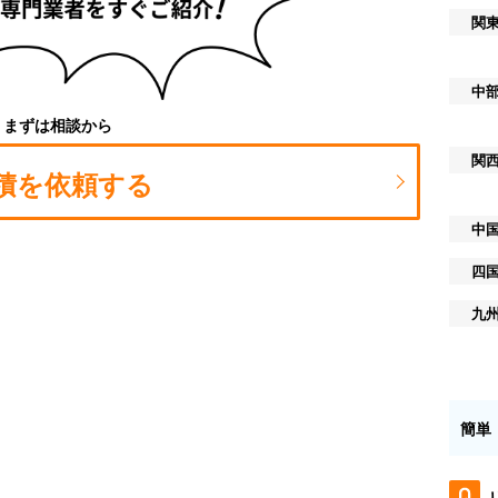
関
中
まずは相談から
関
積を依頼する
中
四
九
簡単