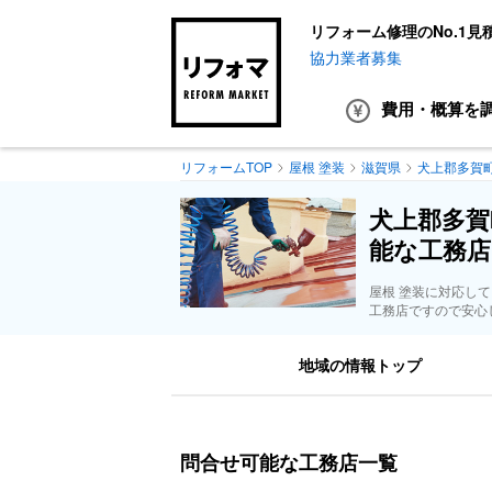
リフォーム修理のNo.1見
協力業者募集
費用・概算
を
リフォームTOP
屋根 塗装
滋賀県
犬上郡多賀
犬上郡多賀
能な工務店
屋根 塗装に対応し
工務店ですので安心
地域の情報トップ
問合せ可能な工務店一覧