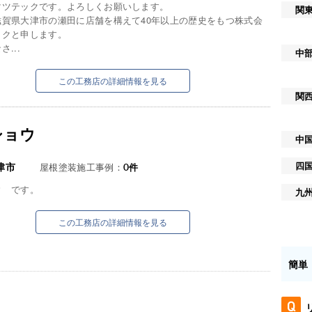
マツテックです。よろしくお願いします。
関
滋賀県大津市の瀬田に店舗を構えて40年以上の歴史をもつ株式会
ックと申します。
...
中
この工務店の詳細情報を見る
関
ショウ
中
四
津市
屋根塗装施工事例：
0
件
ウ です。
九
この工務店の詳細情報を見る
簡単