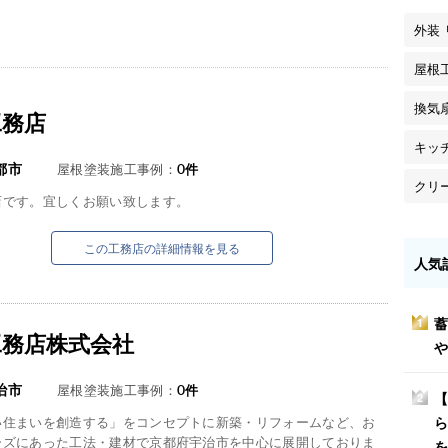
外装
屋根
換気
工務店
キッ
都市
屋根塗装施工事例：
0
件
クリ
店です。宜しくお願い致します。
この工務店の詳細情報を見る
人気
蓄
1
工務店株式会社
や
治市
屋根塗装施工事例：
0
件
【
2
い住まいを創造する」をコンセプトに新築・リフォームなど、お
ら
ーズにあった工法・建材で京都府宇治市を中心に展開しておりま
を