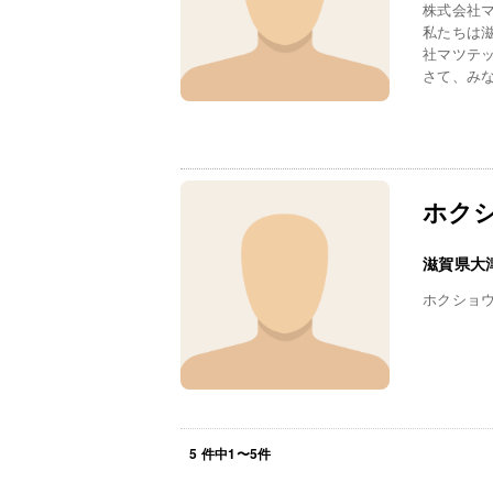
株式会社
私たちは
社マツテ
さて、みなさ
ホク
滋賀県大
ホクショ
5
件中
1
〜
5
件