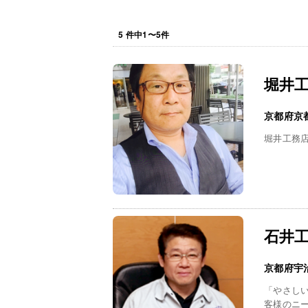
5
件中
1
〜
5
件
堀井
京都府京
堀井工務
石井
京都府宇
「やさし
客様のニ