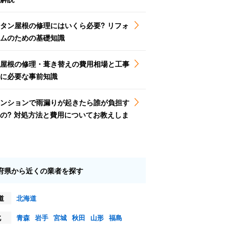
タン屋根の修理にはいくら必要? リフォ
ムのための基礎知識
屋根の修理・葺き替えの費用相場と工事
に必要な事前知識
ンションで雨漏りが起きたら誰が負担す
の? 対処方法と費用についてお教えしま
府県から近くの業者を探す
道
北海道
北
青森
岩手
宮城
秋田
山形
福島