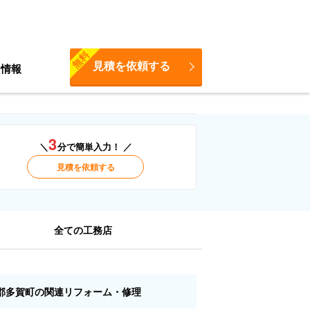
無料
見積を依頼する
ち情報
3
＼
分で簡単入力！ ／
見積を依頼する
全ての工務店
郡多賀町の関連リフォーム・修理