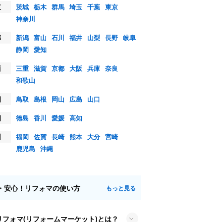
東
茨城
栃木
群馬
埼玉
千葉
東京
神奈川
部
新潟
富山
石川
福井
山梨
長野
岐阜
静岡
愛知
西
三重
滋賀
京都
大阪
兵庫
奈良
和歌山
国
鳥取
島根
岡山
広島
山口
国
徳島
香川
愛媛
高知
州
福岡
佐賀
長崎
熊本
大分
宮崎
鹿児島
沖縄
・安心！リフォマの使い方
もっと見る
リフォマ(リフォームマーケット)とは？