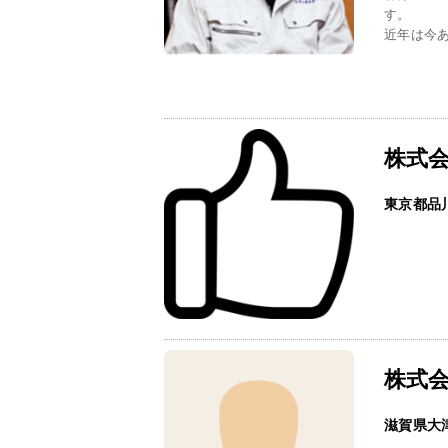
す。
近年は今あ
株式
東京都品
株式
滋賀県大