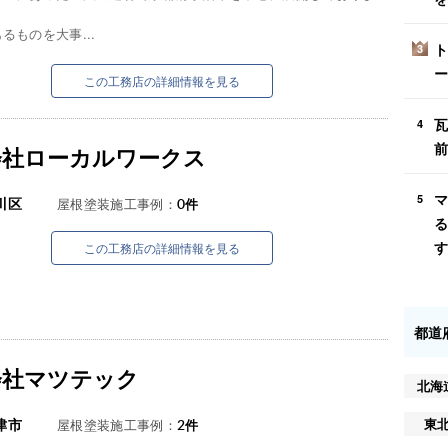
るものを大事...
ト
3
ー
この工務店の詳細情報を見る
瓦
4
前
会社ローカルワークス
マ
5
川区
屋根塗装施工事例：
0
件
る
す
この工務店の詳細情報を見る
都道
会社マツテック
北海
東
津市
屋根塗装施工事例：
2
件